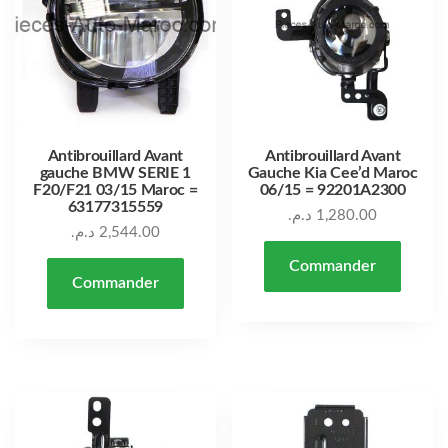
Antibrouillard Avant
Antibrouillard Avant
gauche BMW SERIE 1
Gauche Kia Cee’d Maroc
F20/F21 03/15 Maroc =
06/15 = 92201A2300
63177315559
د.م.
1,280.00
د.م.
2,544.00
Commander
Commander