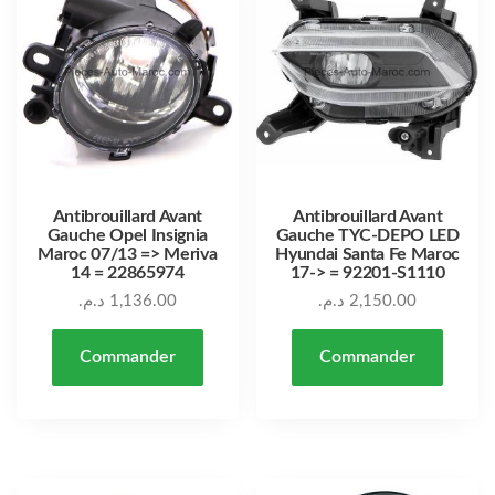
Antibrouillard Avant
Antibrouillard Avant
Gauche Opel Insignia
Gauche TYC-DEPO LED
Maroc 07/13 => Meriva
Hyundai Santa Fe Maroc
14 = 22865974
17-> = 92201-S1110
د.م.
1,136.00
د.م.
2,150.00
Commander
Commander