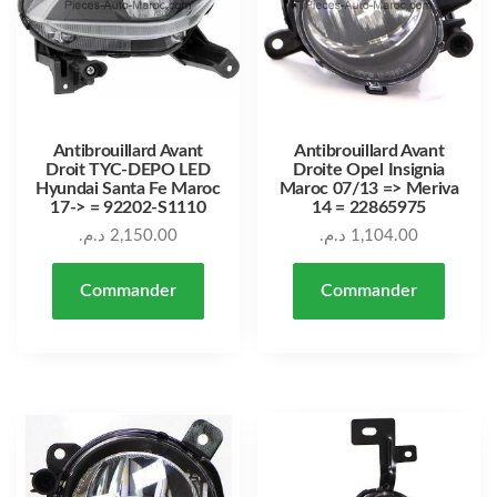
Antibrouillard Avant
Antibrouillard Avant
Droit TYC-DEPO LED
Droite Opel Insignia
Hyundai Santa Fe Maroc
Maroc 07/13 => Meriva
17-> = 92202-S1110
14 = 22865975
د.م.
2,150.00
د.م.
1,104.00
Commander
Commander