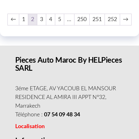
←
1
2
3
4
5
…
250
251
252
→
Pieces Auto Maroc By HELPieces
SARL
3éme ETAGE, AV YACOUB EL MANSOUR
RESIDENCE AL AMIRA III APPT N°32,
Marrakech
Téléphone :
07 54 09 48 34
Localisation