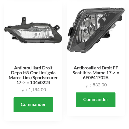
Antibrouillard Droit
Antibrouillard Droit FF
Depo H8 Opel Insignia
Seat Ibiza Maroc 17-> =
Maroc Lim./Sportstourer
6F0941702A
17-> = 13460224
د.م.
832.00
د.م.
1,184.00
Commander
Commander