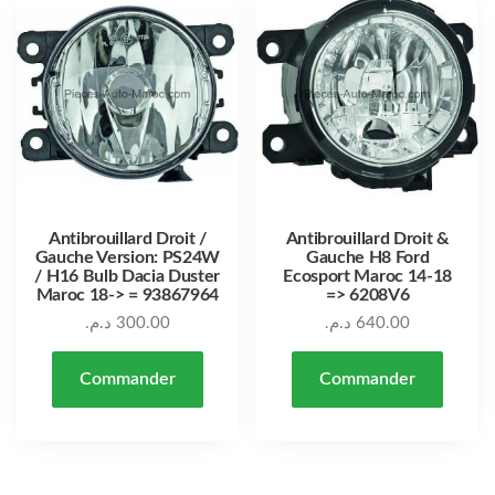
Antibrouillard Droit /
Antibrouillard Droit &
Gauche Version: PS24W
Gauche H8 Ford
/ H16 Bulb Dacia Duster
Ecosport Maroc 14-18
Maroc 18-> = 93867964
=> 6208V6
د.م.
300.00
د.م.
640.00
Commander
Commander