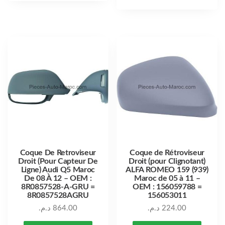
Coque De Retroviseur
Coque de Rétroviseur
Droit (Pour Capteur De
Droit (pour Clignotant)
Ligne) Audi Q5 Maroc
ALFA ROMEO 159 (939)
De 08 À 12 – OEM :
Maroc de 05 à 11 –
8R0857528-A-GRU =
OEM : 156059788 =
8R0857528AGRU
156053011
د.م.
864.00
د.م.
224.00