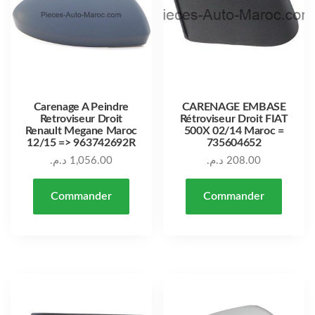
Carenage A Peindre
CARENAGE EMBASE
Retroviseur Droit
Rétroviseur Droit FIAT
Renault Megane Maroc
500X 02/14 Maroc =
12/15 => 963742692R
735604652
د.م.
1,056.00
د.م.
208.00
Commander
Commander