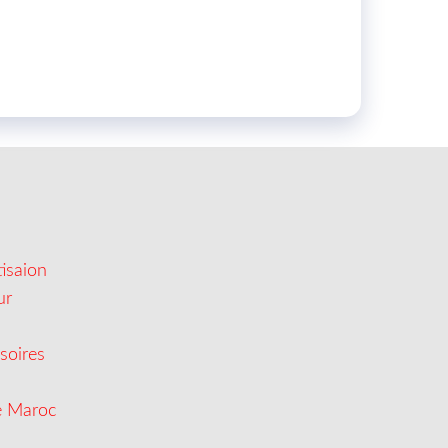
isaion
ur
soires
e Maroc