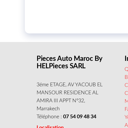
Pieces Auto Maroc By
I
HELPieces SARL
Q
B
3éme ETAGE, AV YACOUB EL
C
MANSOUR RESIDENCE AL
AMIRA III APPT N°32,
M
Marrakech
F
Téléphone :
07 54 09 48 34
Y
A
Localisation