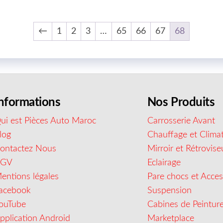
←
1
2
3
…
65
66
67
68
nformations
Nos Produits
ui est Pièces Auto Maroc
Carrosserie Avant
log
Chauffage et Climat
ontactez Nous
Mirroir et Rétrovise
CGV
Eclairage
entions légales
Pare chocs et Acces
acebook
Suspension
ouTube
Cabines de Peintur
pplication Android
Marketplace