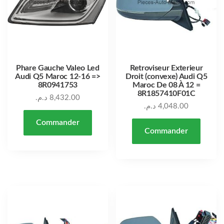
Phare Gauche Valeo Led
Retroviseur Exterieur
Audi Q5 Maroc 12-16 =>
Droit (convexe) Audi Q5
8R0941753
Maroc De 08 À 12 =
8R1857410F01C
د.م.
8,432.00
د.م.
4,048.00
Commander
Commander