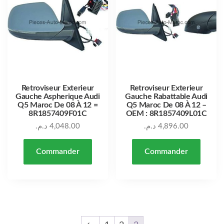
Retroviseur Exterieur
Retroviseur Exterieur
Gauche Aspherique Audi
Gauche Rabattable Audi
Q5 Maroc De 08 À 12 =
Q5 Maroc De 08 À 12 –
8R1857409F01C
OEM : 8R1857409L01C
د.م.
4,048.00
د.م.
4,896.00
Commander
Commander