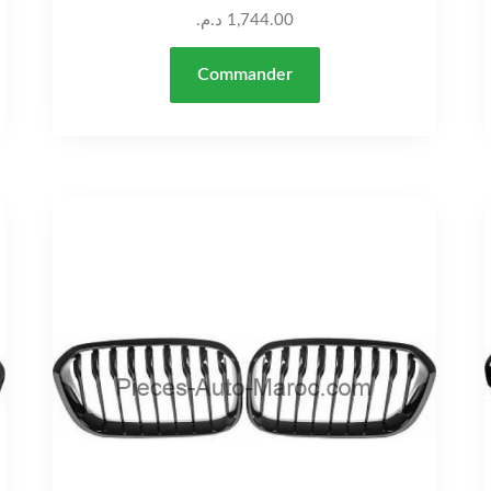
د.م.
1,744.00
Commander