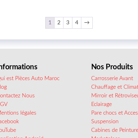
1
2
3
4
→
nformations
Nos Produits
ui est Pièces Auto Maroc
Carrosserie Avant
log
Chauffage et Climat
ontactez Nous
Mirroir et Rétrovise
CGV
Eclairage
entions légales
Pare chocs et Acces
acebook
Suspension
ouTube
Cabines de Peintur