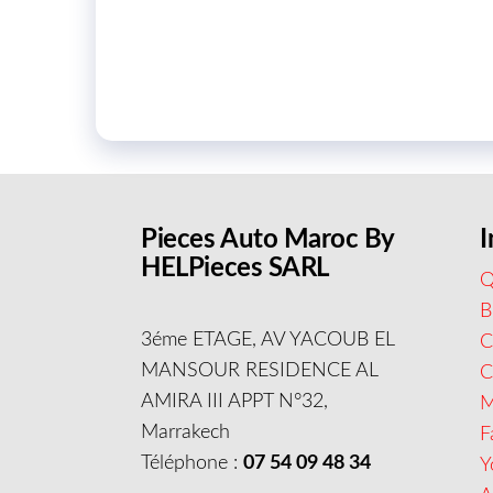
Pieces Auto Maroc By
I
HELPieces SARL
Q
B
3éme ETAGE, AV YACOUB EL
C
MANSOUR RESIDENCE AL
AMIRA III APPT N°32,
M
Marrakech
F
Téléphone :
07 54 09 48 34
Y