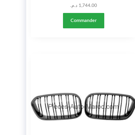
د.م.
1,744.00
Commander