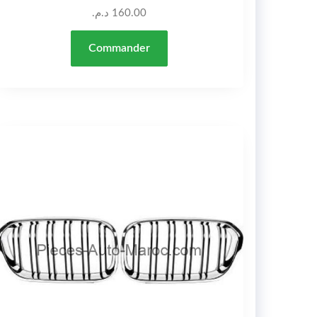
د.م.
160.00
Commander