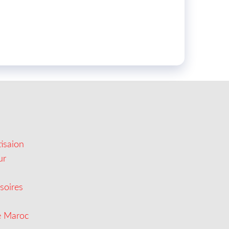
isaion
ur
soires
e Maroc