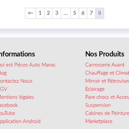
←
1
2
3
…
5
6
7
8
nformations
Nos Produits
ui est Pièces Auto Maroc
Carrosserie Avant
log
Chauffage et Climat
ontactez Nous
Mirroir et Rétrovise
CGV
Eclairage
entions légales
Pare chocs et Acces
acebook
Suspension
ouTube
Cabines de Peintur
pplication Android
Marketplace