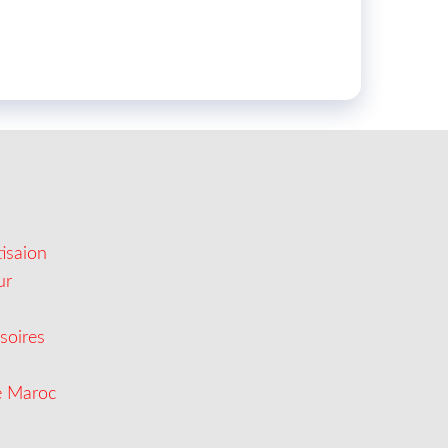
isaion
ur
soires
e Maroc