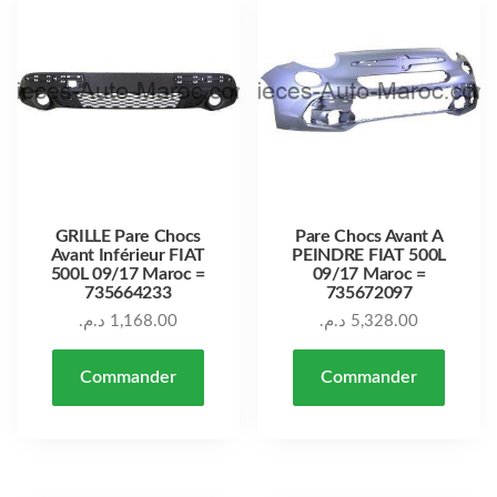
GRILLE Pare Chocs
Pare Chocs Avant A
Avant Inférieur FIAT
PEINDRE FIAT 500L
500L 09/17 Maroc =
09/17 Maroc =
735664233
735672097
د.م.
1,168.00
د.م.
5,328.00
Commander
Commander