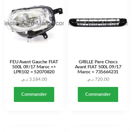
FEU Avant Gauche FIAT
GRILLE Pare Chocs
500L 09/17 Maroc =>
Avant FIAT 500L 09/17
LPR102 = 52070820
Maroc = 735664231
د.م.
3,184.00
د.م.
720.00
Commander
Commander