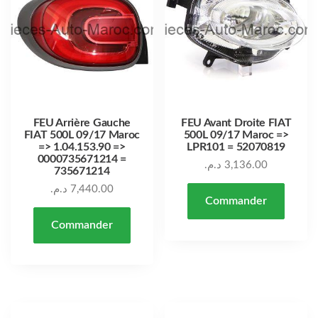
FEU Arrière Gauche
FEU Avant Droite FIAT
FIAT 500L 09/17 Maroc
500L 09/17 Maroc =>
=> 1.04.153.90 =>
LPR101 = 52070819
0000735671214 =
د.م.
3,136.00
735671214
د.م.
7,440.00
Commander
Commander