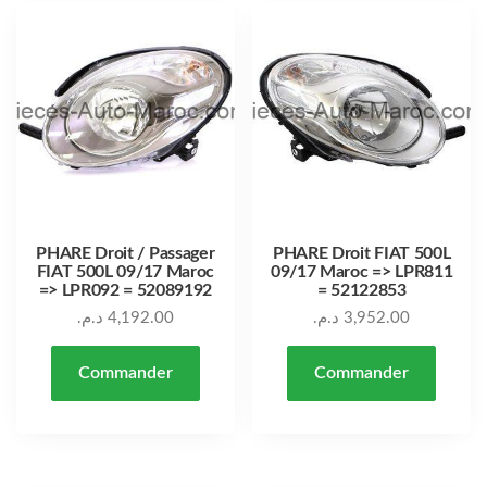
PHARE Droit / Passager
PHARE Droit FIAT 500L
FIAT 500L 09/17 Maroc
09/17 Maroc => LPR811
=> LPR092 = 52089192
= 52122853
د.م.
4,192.00
د.م.
3,952.00
Commander
Commander