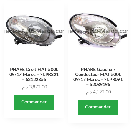
PHARE Droit FIAT 500L
PHARE Gauche /
09/17 Maroc => LPR821
Conducteur FIAT 500L
= 52122855
09/17 Maroc => LPR091
= 52089196
د.م.
3,872.00
د.م.
4,192.00
Commander
Commander