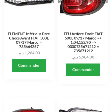
ELEMENT Inférieur Pare
FEU Arrière Droit FIAT
Chocs Avant FIAT 500L
500L 09/17 Maroc =>
09/17 Maroc =
1.04.152.90 =>
735664257
0000735671212 =
735671212
د.م.
1,264.00
د.م.
5,904.00
Commander
Commander