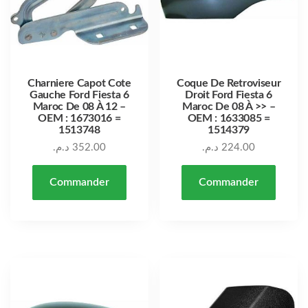
Charniere Capot Cote
Coque De Retroviseur
Gauche Ford Fiesta 6
Droit Ford Fiesta 6
Maroc De 08 À 12 –
Maroc De 08 À >> –
OEM : 1673016 =
OEM : 1633085 =
1513748
1514379
د.م.
352.00
د.م.
224.00
Commander
Commander