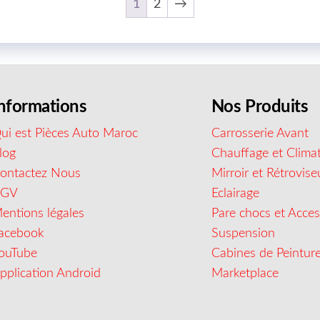
1
2
→
nformations
Nos Produits
ui est Pièces Auto Maroc
Carrosserie Avant
log
Chauffage et Climat
ontactez Nous
Mirroir et Rétrovise
CGV
Eclairage
entions légales
Pare chocs et Acces
acebook
Suspension
ouTube
Cabines de Peintur
pplication Android
Marketplace