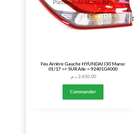
Feu Arrière Gauche HYUNDAI I30 Maroc
01/17 => SUR Aile = 92401G4000
د.م.
2,430.00
Commander