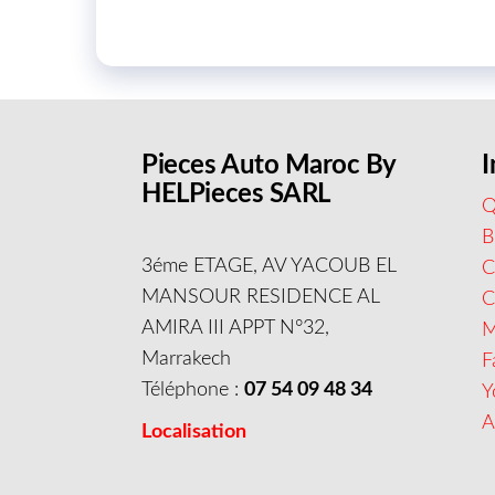
Pieces Auto Maroc By
I
HELPieces SARL
Q
B
3éme ETAGE, AV YACOUB EL
C
MANSOUR RESIDENCE AL
AMIRA III APPT N°32,
M
Marrakech
F
Téléphone :
07 54 09 48 34
Y
A
Localisation