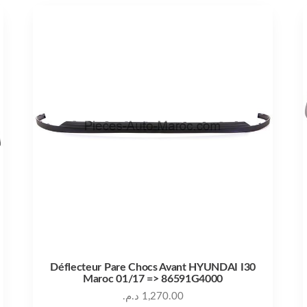
Déflecteur Pare Chocs Avant HYUNDAI I30
Maroc 01/17 => 86591G4000
د.م.
1,270.00