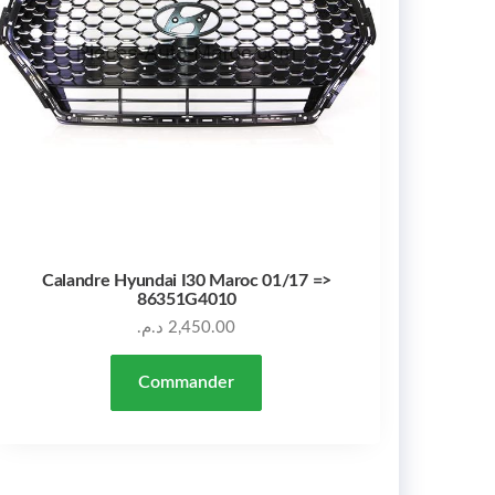
Calandre Hyundai I30 Maroc 01/17 =>
86351G4010
د.م.
2,450.00
Commander