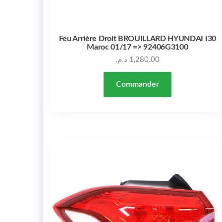
Feu Arrière Droit BROUILLARD HYUNDAI I30
Maroc 01/17 => 92406G3100
د.م.
1,280.00
Commander