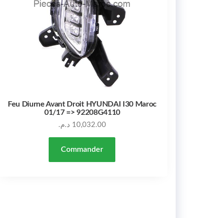
Feu Diurne Avant Droit HYUNDAI I30 Maroc
01/17 => 92208G4110
د.م.
10,032.00
Commander