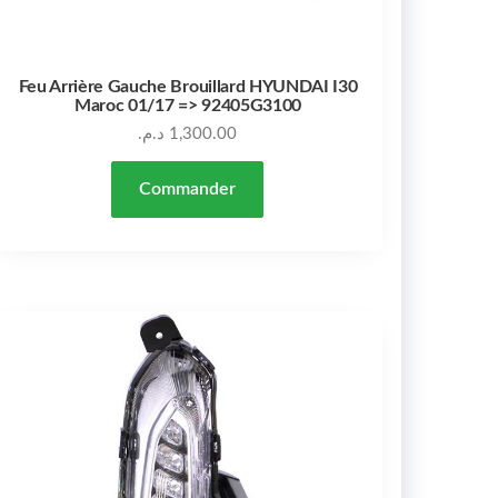
Feu Arrière Gauche Brouillard HYUNDAI I30
Maroc 01/17 => 92405G3100
د.م.
1,300.00
Commander