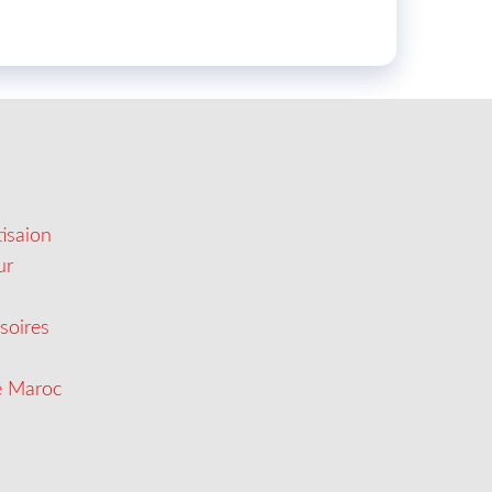
isaion
ur
soires
e Maroc