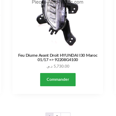
Feu Diurne Avant Droit HYUNDAI I30 Maroc
01/17 => 92208G4100
د.م.
5,730.00
Commander