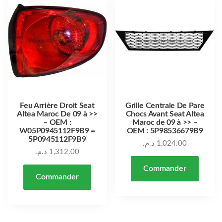
Feu Arrière Droit Seat
Grille Centrale De Pare
Altea Maroc De 09 à >>
Chocs Avant Seat Altea
– OEM :
Maroc de 09 à >> –
W05P0945112F9B9 =
OEM : 5P98536679B9
5P0945112F9B9
د.م.
1,024.00
د.م.
1,312.00
Commander
Commander