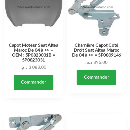
Capot Moteur Seat Altea
Charnière Capot Coté
Maroc De 04 à >> –
Droit Seat Altea Maroc
OEM : 5P0823031B =
De 04 à >> = 5P0809146
5P0823031
د.م.
896.00
د.م.
3,088.00
Commander
Commander