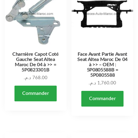
Charnière Capot Coté
Face Avant Partie Avant
Gauche Seat Altea
Seat Altea Maroc De 04
Maroc De 04 à >> =
à >> – OEM :
5P0823301B
5P0805588B =
5P0805588
د.م.
768.00
د.م.
1,760.00
Commander
Commander