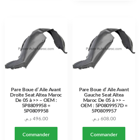
Pare Boue d’ Aile Avant
Pare Boue d’ Aile Avant
Droite Seat Altea Maroc
Gauche Seat Altea
De 05 à >> – OEM :
Maroc De 05 à >> –
5P8809958 =
OEM : 5P0809957D =
5P0809958
5P0809957
د.م.
496.00
د.م.
608.00
Commander
Commander