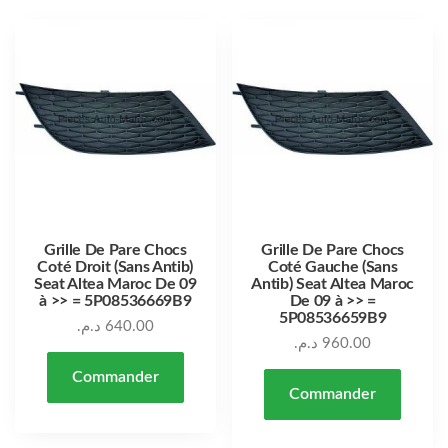
Grille De Pare Chocs
Grille De Pare Chocs
Coté Droit (Sans Antib)
Coté Gauche (Sans
Seat Altea Maroc De 09
Antib) Seat Altea Maroc
à >> = 5P08536669B9
De 09 à >> =
5P08536659B9
د.م.
640.00
د.م.
960.00
Commander
Commander