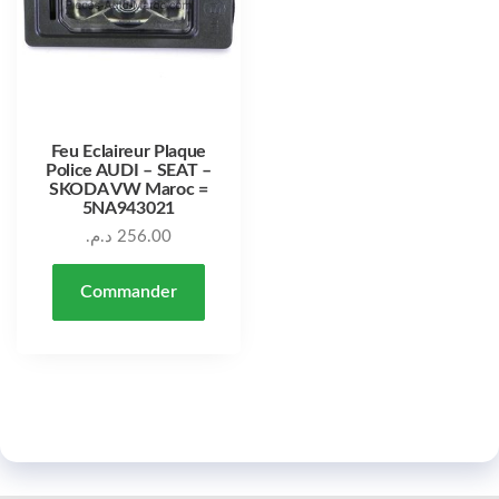
Feu Eclaireur Plaque
Police AUDI – SEAT –
SKODA VW Maroc =
5NA943021
د.م.
256.00
Commander