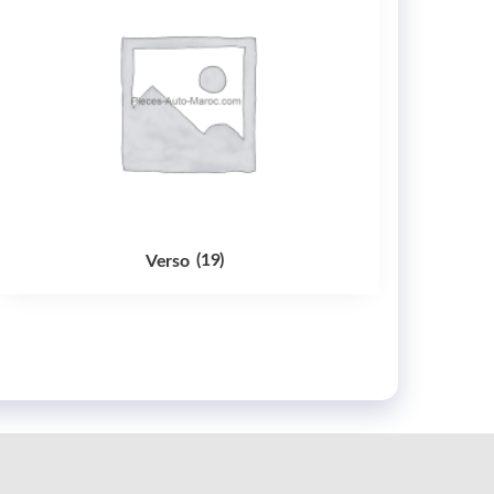
Verso
(19)