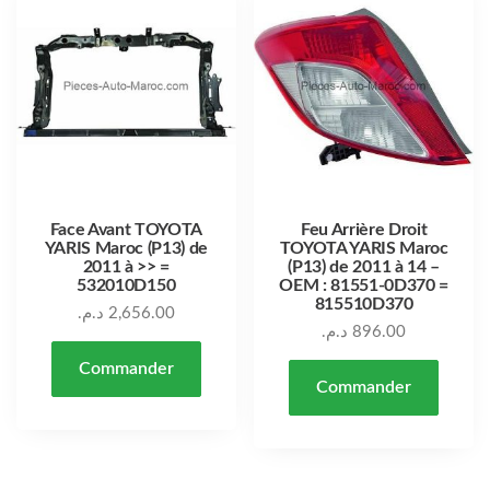
Face Avant TOYOTA
Feu Arrière Droit
YARIS Maroc (P13) de
TOYOTA YARIS Maroc
2011 à >> =
(P13) de 2011 à 14 –
532010D150
OEM : 81551-0D370 =
815510D370
د.م.
2,656.00
د.م.
896.00
Commander
Commander