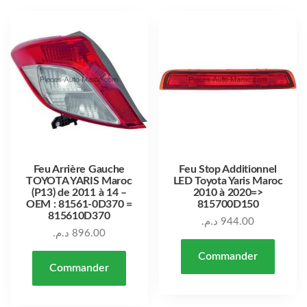
Feu Arrière Gauche
Feu Stop Additionnel
TOYOTA YARIS Maroc
LED Toyota Yaris Maroc
(P13) de 2011 à 14 –
2010 à 2020=>
OEM : 81561-0D370 =
815700D150
815610D370
د.م.
944.00
د.م.
896.00
Commander
Commander