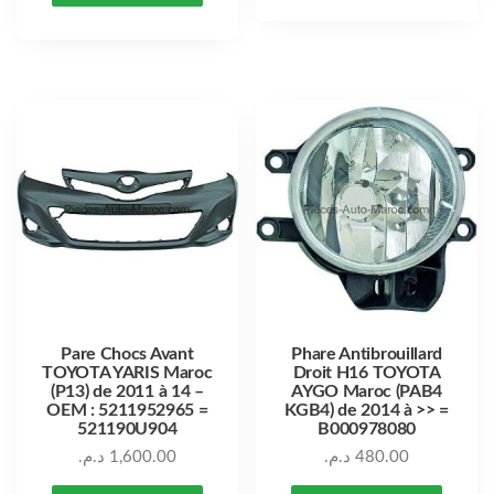
Pare Chocs Avant
Phare Antibrouillard
TOYOTA YARIS Maroc
Droit H16 TOYOTA
(P13) de 2011 à 14 –
AYGO Maroc (PAB4
OEM : 5211952965 =
KGB4) de 2014 à >> =
521190U904
B000978080
د.م.
1,600.00
د.م.
480.00