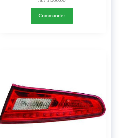
د.م.
1,000.00
Commander