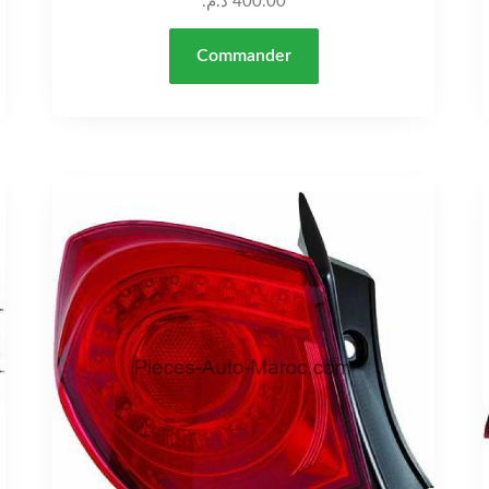
د.م.
400.00
Commander