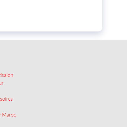
isaion
ur
soires
e Maroc