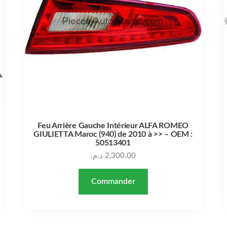
Feu Arrière Gauche Intérieur ALFA ROMEO
GIULIETTA Maroc (940) de 2010 à >> – OEM :
50513401
د.م.
2,300.00
Commander