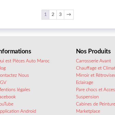
1
2
3
→
nformations
Nos Produits
ui est Pièces Auto Maroc
Carrosserie Avant
log
Chauffage et Climat
ontactez Nous
Mirroir et Rétrovise
CGV
Eclairage
entions légales
Pare chocs et Acces
acebook
Suspension
ouTube
Cabines de Peintur
pplication Android
Marketplace