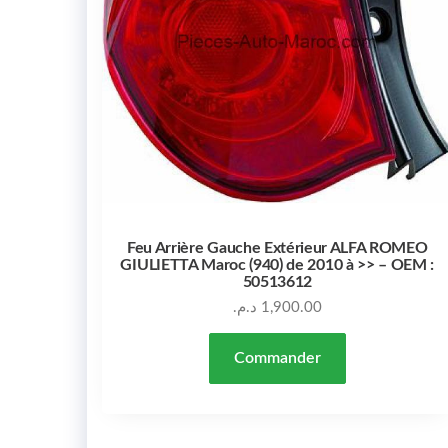
Feu Arrière Gauche Extérieur ALFA ROMEO
GIULIETTA Maroc (940) de 2010 à >> – OEM :
50513612
د.م.
1,900.00
Commander