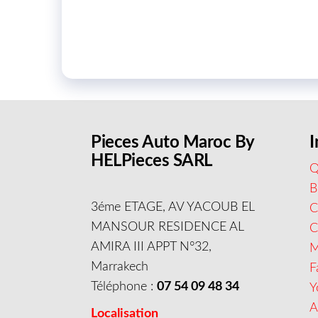
Pieces Auto Maroc By
I
HELPieces SARL
Q
B
3éme ETAGE, AV YACOUB EL
C
MANSOUR RESIDENCE AL
AMIRA III APPT N°32,
M
Marrakech
F
Téléphone :
07 54 09 48 34
Y
A
Localisation