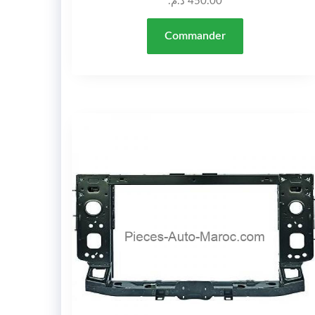
د.م.
450.00
Commander