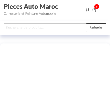
Aller au contenu
Pieces Auto Maroc
0
Carrosserie et Peinture Automobile
Recherche pour :
Recherche