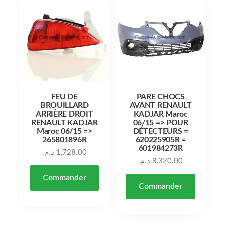
FEU DE
PARE CHOCS
BROUILLARD
AVANT RENAULT
ARRIÈRE DROIT
KADJAR Maroc
RENAULT KADJAR
06/15 => POUR
Maroc 06/15 =>
DÉTECTEURS =
265801896R
620225905R =
601984273R
د.م.
1,728.00
د.م.
8,320.00
Commander
Commander