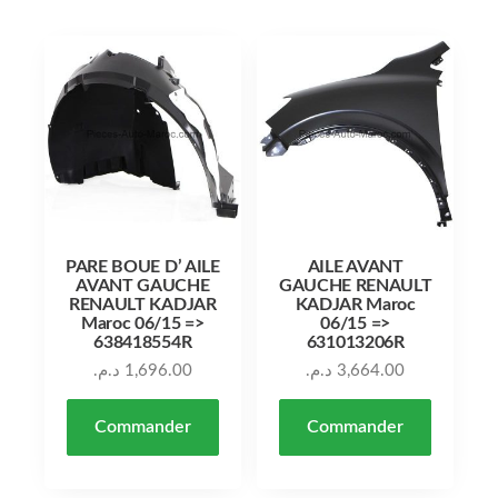
PARE BOUE D’ AILE
AILE AVANT
AVANT GAUCHE
GAUCHE RENAULT
RENAULT KADJAR
KADJAR Maroc
Maroc 06/15 =>
06/15 =>
638418554R
631013206R
د.م.
1,696.00
د.م.
3,664.00
Commander
Commander