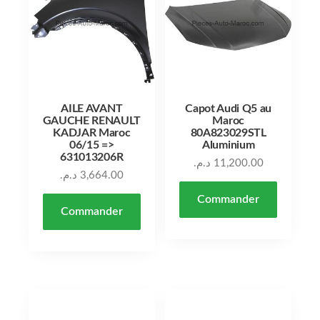
AILE AVANT
Capot Audi Q5 au
GAUCHE RENAULT
Maroc
KADJAR Maroc
80A823029STL
06/15 =>
Aluminium
631013206R
د.م.
11,200.00
د.م.
3,664.00
Commander
Commander