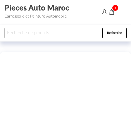
Aller au contenu
Pieces Auto Maroc
0
Carrosserie et Peinture Automobile
Recherche pour :
Recherche