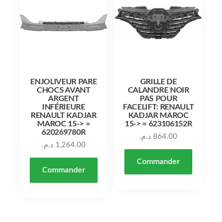
ENJOLIVEUR PARE
GRILLE DE
CHOCS AVANT
CALANDRE NOIR
ARGENT
PAS POUR
INFÉRIEURE
FACELIFT: RENAULT
RENAULT KADJAR
KADJAR MAROC
MAROC 15-> =
15-> = 623106152R
620269780R
د.م.
864.00
د.م.
1,264.00
Commander
Commander