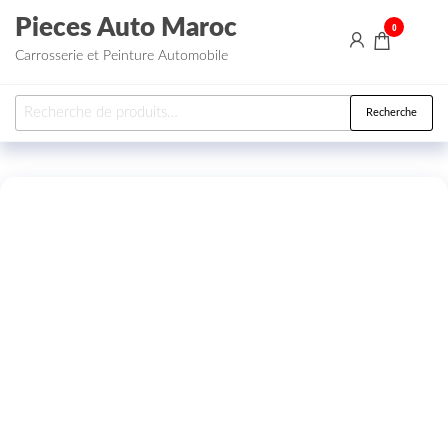
Aller au contenu
Pieces Auto Maroc
0
Carrosserie et Peinture Automobile
Recherche pour :
Recherche