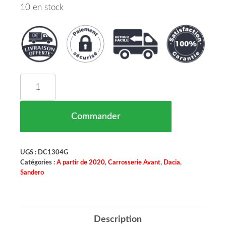
10 en stock
quantité de Absorbeur Pare Chocs Avant Gauche 
Commander
UGS :
DC1304G
Catégories :
A partir de 2020
,
Carrosserie Avant
,
Dacia
,
Sandero
Description