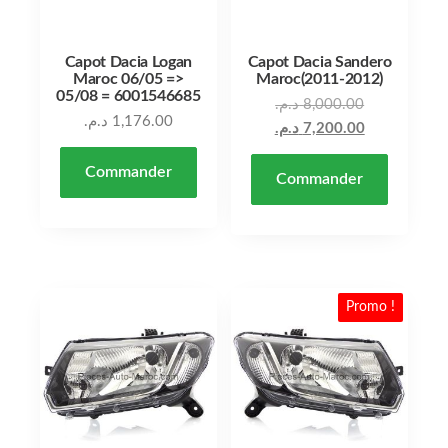
Capot Dacia Logan
Capot Dacia Sandero
Maroc 06/05 =>
Maroc(2011-2012)
05/08 = 6001546685
د.م.
8,000.00
د.م.
1,176.00
د.م.
7,200.00
Commander
Commander
Promo !