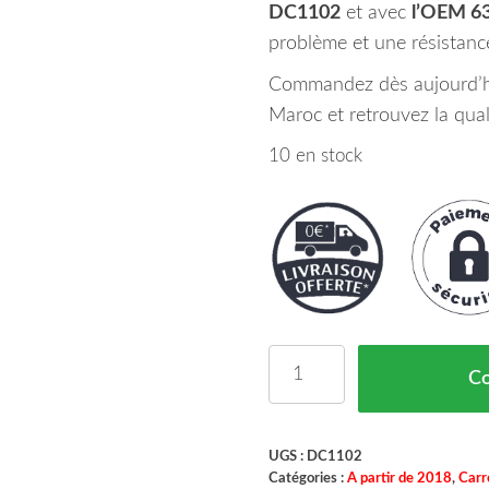
DC1102
et avec
l’OEM 6
problème et une résistanc
Commandez dès aujourd’hui
Maroc et retrouvez la quali
10 en stock
quantité de Aile Avant 
C
UGS :
DC1102
Catégories :
A partir de 2018
,
Carr