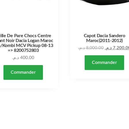
ille De Pare Chocs Centre
Capot Dacia Sandero
nt Noir Dacia Logan Maroc
Maroc(2011-2012)
m/Kombi MCV Pickup 08-13
د.م.
8,000.00
د.م.
7,200.0
=> 8200752803
د.م.
400.00
Commander
Commander