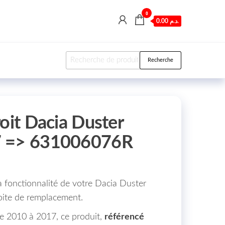
0
0.00 د.م.
Recherche pour :
Recherche
oit Dacia Duster
7 => 631006076R
a fonctionnalité de votre Dacia Duster
roite de remplacement.
e 2010 à 2017, ce produit,
référencé