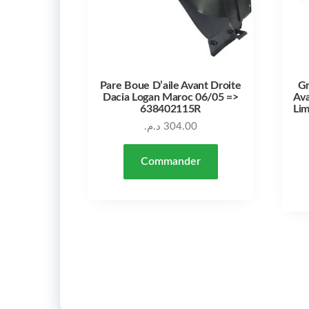
Pare Boue D’aile Avant Droite
Gr
Dacia Logan Maroc 06/05 =>
Ava
638402115R
Li
د.م.
304.00
Commander