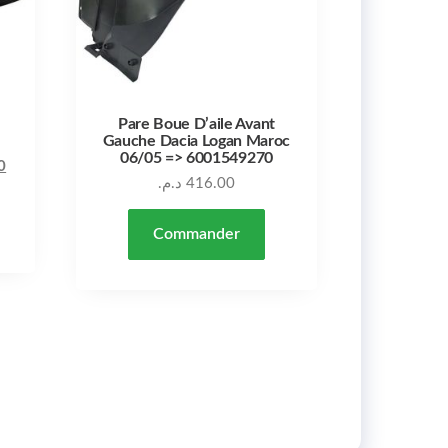
Pare Boue D’aile Avant
Gauche Dacia Logan Maroc
06/05 => 6001549270
Le prix actuel est : 7,200.00 د.م..
Le prix initial était : 8,000.00 د.م..
0
د.م.
416.00
Commander