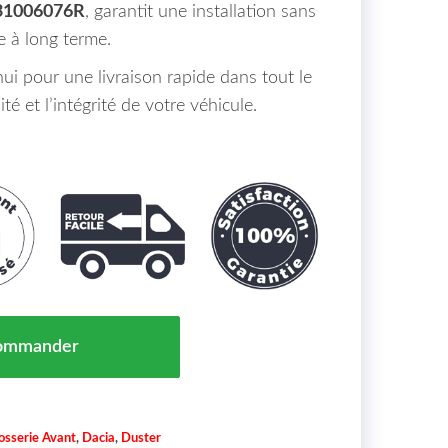
31006076R
, garantit une installation sans
e à long terme.
 pour une livraison rapide dans tout le
té et l’intégrité de votre véhicule.
Droit Dacia Duster Maroc 10/17 => 631006076R
ommander
osserie Avant
,
Dacia
,
Duster