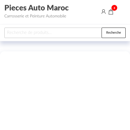
Aller au contenu
Pieces Auto Maroc
0
Carrosserie et Peinture Automobile
Recherche pour :
Recherche