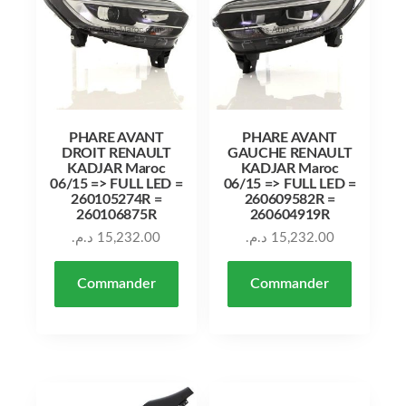
PHARE AVANT
PHARE AVANT
DROIT RENAULT
GAUCHE RENAULT
KADJAR Maroc
KADJAR Maroc
06/15 => FULL LED =
06/15 => FULL LED =
260105274R =
260609582R =
260106875R
260604919R
د.م.
15,232.00
د.م.
15,232.00
Commander
Commander