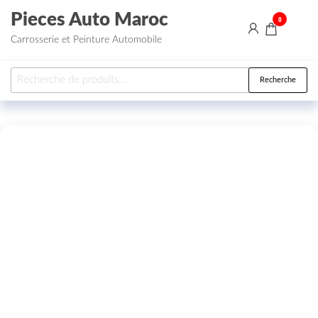
Aller au contenu
Pieces Auto Maroc
0
Carrosserie et Peinture Automobile
Recherche pour :
Recherche