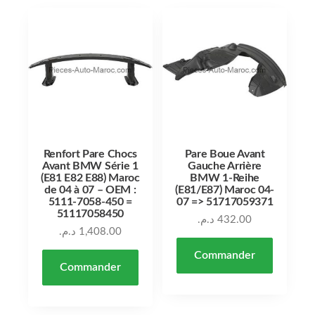
Renfort Pare Chocs
Pare Boue Avant
Avant BMW Série 1
Gauche Arrière
(E81 E82 E88) Maroc
BMW 1-Reihe
de 04 à 07 – OEM :
(E81/E87) Maroc 04-
5111-7058-450 =
07 => 51717059371
51117058450
د.م.
432.00
د.م.
1,408.00
Commander
Commander