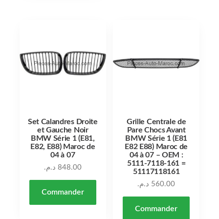
Set Calandres Droite
Grille Centrale de
et Gauche Noir
Pare Chocs Avant
BMW Série 1 (E81,
BMW Série 1 (E81
E82, E88) Maroc de
E82 E88) Maroc de
04 à 07
04 à 07 – OEM :
5111-7118-161 =
د.م.
848.00
51117118161
د.م.
560.00
Commander
Commander