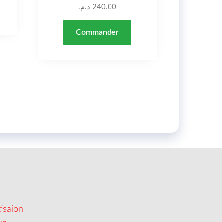
د.م.
240.00
Commander
isaion