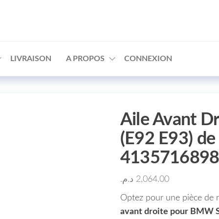
□
LIVRAISON
A PROPOS
CONNEXION
Aile Avant D
(E92 E93) de
413571689
د.م.
2,064.00
Optez pour une pièce de 
avant droite pour BMW Sé