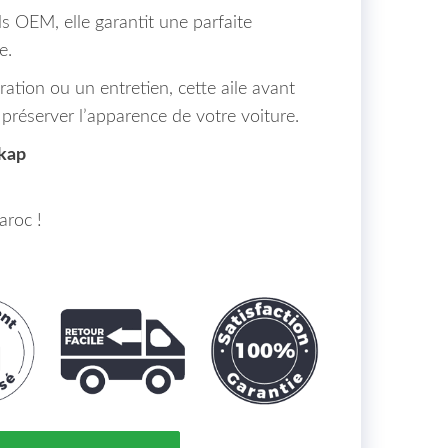
s OEM, elle garantit une parfaite
e.
ation ou un entretien, cette aile avant
 préserver l’apparence de votre voiture.
kap
aroc !
Droite BMW Série 3 (E92 E93) de 06 Maroc à => 4135716