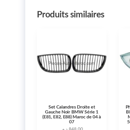
Produits similaires
Set Calandres Droite et
Ph
Gauche Noir BMW Série 1
B
(E81, E82, E88) Maroc de 04 à
M
07
5
د.م.
848.00