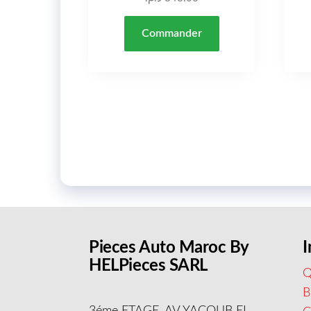
Commander
Pieces Auto Maroc By
I
HELPieces SARL
Q
B
3éme ETAGE, AV YACOUB EL