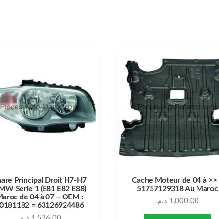
are Principal Droit H7-H7
Cache Moteur de 04 à >>
MW Série 1 (E81 E82 E88)
51757129318 Au Maroc
aroc de 04 à 07 – OEM :
د.م.
1,000.00
0181182 = 63126924486
د.م.
1,536.00