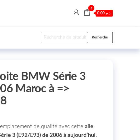
0
0.00 د.م.
Recherche pour :
Recherche
roite BMW Série 3
 06 Maroc à =>
88
remplacement de qualité avec cette
aile
rie 3 (E92/E93) de 2006 à aujourd’hui
.