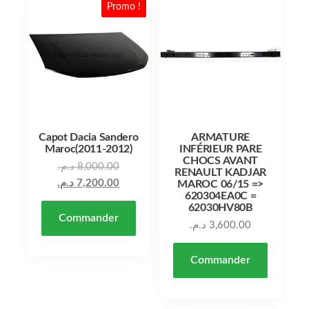
Promo !
Capot Dacia Sandero
ARMATURE
Maroc(2011-2012)
INFÉRIEUR PARE
CHOCS AVANT
Le prix initial était : 8,000.00 د.م..
د.م.
8,000.00
RENAULT KADJAR
Le prix actuel est : 7,200.00 د.م..
د.م.
7,200.00
MAROC 06/15 =>
620304EA0C =
62030HV80B
Commander
د.م.
3,600.00
Commander