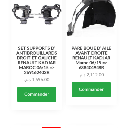
SET SUPPORTS D’
PARE BOUE D’ AILE
ANTIBROUILLARDS
AVANT DROITE
DROIT ET GAUCHE
RENAULT KADJAR
RENAULT KADJAR
Maroc 06/15 =>
MAROC 06/15 =>
638404948R
269162403R
د.م.
2,112.00
د.م.
1,696.00
Commander
Commander