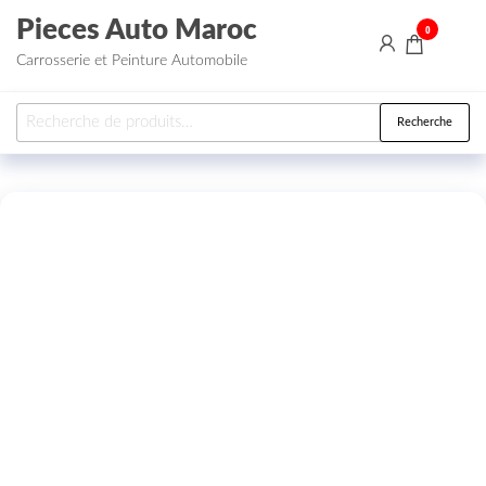
Aller au contenu
Pieces Auto Maroc
0
Carrosserie et Peinture Automobile
Recherche pour :
Recherche