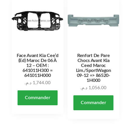
Face Avant Kia Cee’d
Renfort De Pare
(Ed) Maroc De 06 À
Chocs Avant Kia
12 – OEM :
Ceed Maroc
641011H300 =
Lim./SportWagon
641011H000
09-12 => 86520-
1H000
د.م.
1,744.00
د.م.
1,056.00
Commander
Commander