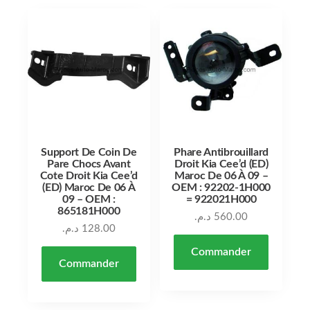
Support De Coin De
Phare Antibrouillard
Pare Chocs Avant
Droit Kia Cee’d (ED)
Cote Droit Kia Cee’d
Maroc De 06 À 09 –
(ED) Maroc De 06 À
OEM : 92202-1H000
09 – OEM :
= 922021H000
865181H000
د.م.
560.00
د.م.
128.00
Commander
Commander