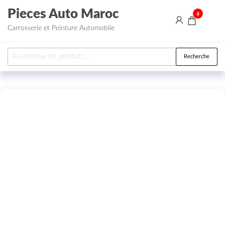
Aller au contenu
Pieces Auto Maroc
0
Carrosserie et Peinture Automobile
Recherche pour :
Recherche