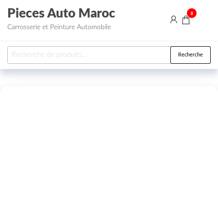
Aller au contenu
Pieces Auto Maroc
0
Carrosserie et Peinture Automobile
Recherche pour :
Recherche