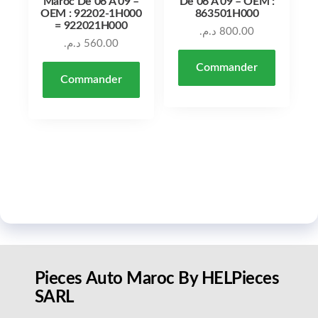
Maroc De 06 À 09 –
De 06 À 09 – OEM :
OEM : 92202-1H000
863501H000
= 922021H000
د.م.
800.00
د.م.
560.00
Commander
Commander
Pieces Auto Maroc By HELPieces
SARL