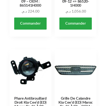
09 – OEM :
09-12 => 86520-
865141H000
1H000
د.م.
224.00
د.م.
1,056.00
Commander
Commander
Phare Antibrouillard
Grille De Calandre
Droit Kia Cee’d (ED)
Kia Cee’d (ED) Maroc