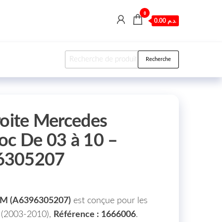
0
0.00 د.م.
Recherche pour :
Recherche
roite Mercedes
oc De 03 à 10 –
6305207
M (A6396305207)
est conçue pour les
 (2003-2010),
Référence : 1666006
.