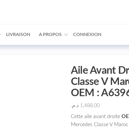
□
LIVRAISON
A PROPOS
CONNEXION
Aile Avant D
Classe V Mar
OEM : A639
د.م.
1,488.00
Cette aile avant droite
OE
Mercedes Classe V Maroc