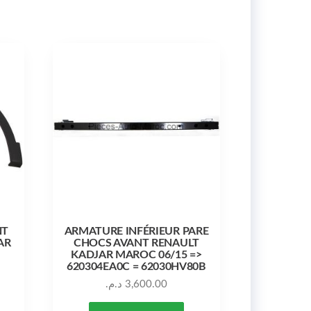
NT
ARMATURE INFÉRIEUR PARE
AR
CHOCS AVANT RENAULT
KADJAR MAROC 06/15 =>
620304EA0C = 62030HV80B
د.م.
3,600.00