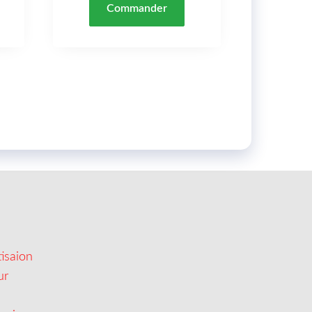
Commander
isaion
ur