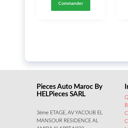
Commander
Pieces Auto Maroc By
I
HELPieces SARL
Q
B
3éme ETAGE, AV YACOUB EL
C
MANSOUR RESIDENCE AL