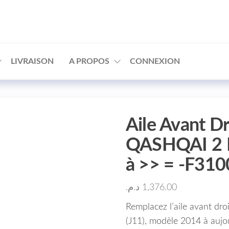
□
LIVRAISON
A PROPOS
CONNEXION
Aile Avant D
QASHQAI 2 M
à >> = -F3
د.م.
1,376.00
Remplacez l’aile avant d
(J11), modèle 2014 à aujo