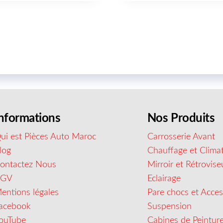
nformations
Nos Produits
ui est Pièces Auto Maroc
Carrosserie Avant
log
Chauffage et Climat
ontactez Nous
Mirroir et Rétrovise
CGV
Eclairage
entions légales
Pare chocs et Acces
acebook
Suspension
ouTube
Cabines de Peintur