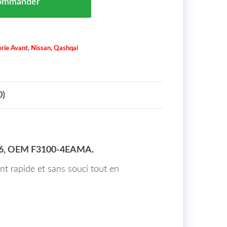
ommander
rie Avant
,
Nissan
,
Qashqai
0)
06, OEM F3100-4EAMA.
nt rapide et sans souci tout en