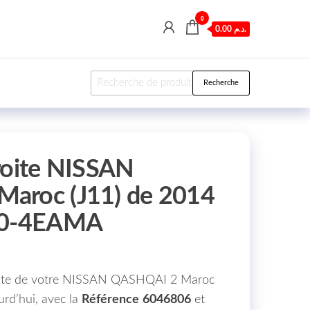
0
0.00 د.م.
Recherche pour :
Recherche
roite NISSAN
aroc (J11) de 2014
100-4EAMA
roite de votre NISSAN QASHQAI 2 Maroc
urd’hui, avec la
Référence
6046806
et