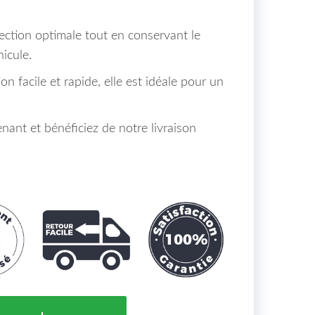
ection optimale tout en conservant le
hicule.
n facile et rapide, elle est idéale pour un
nt et bénéficiez de notre livraison
Droite NISSAN QASHQAI 2 Maroc (J11) de 2014 à >> = 