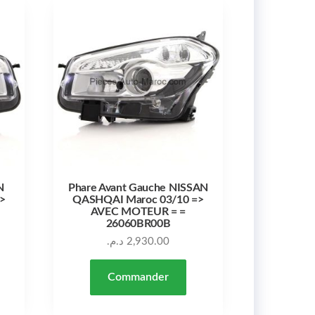
N
Phare Avant Gauche NISSAN
>
QASHQAI Maroc 03/10 =>
AVEC MOTEUR = =
26060BR00B
د.م.
2,930.00
Commander