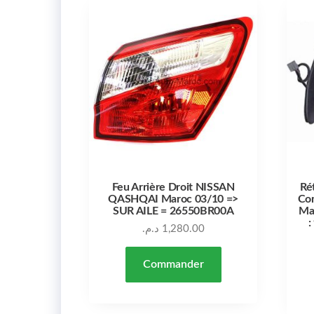
Feu Arrière Droit NISSAN
Ré
QASHQAI Maroc 03/10 =>
Co
SUR AILE = 26550BR00A
Mar
:
د.م.
1,280.00
Commander