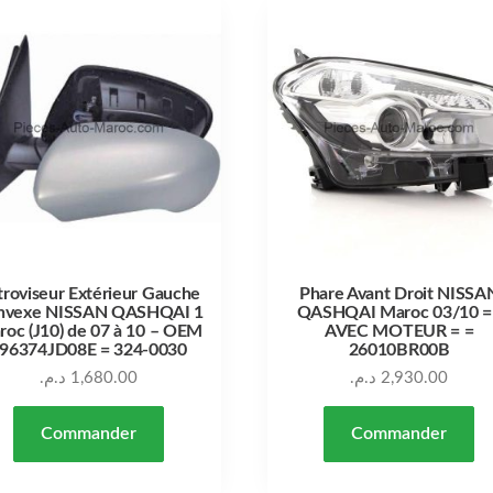
troviseur Extérieur Gauche
Phare Avant Droit NISSA
nvexe NISSAN QASHQAI 1
QASHQAI Maroc 03/10 =
oc (J10) de 07 à 10 – OEM
AVEC MOTEUR = =
 96374JD08E = 324-0030
26010BR00B
د.م.
1,680.00
د.م.
2,930.00
Commander
Commander