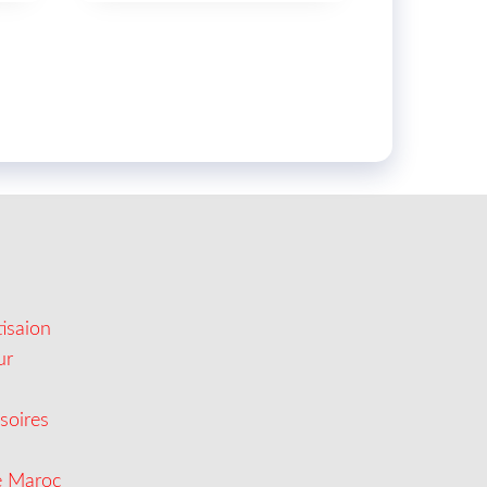
isaion
ur
soires
e Maroc