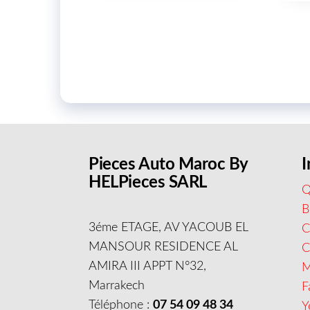
Pieces Auto Maroc By
I
HELPieces SARL
Q
B
3éme ETAGE, AV YACOUB EL
C
MANSOUR RESIDENCE AL
AMIRA III APPT N°32,
M
Marrakech
F
Téléphone :
07 54 09 48 34
Y