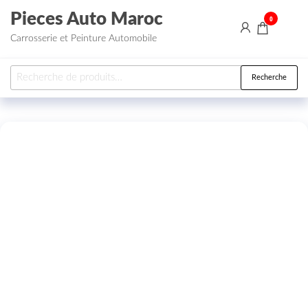
Aller au contenu
Pieces Auto Maroc
0
Carrosserie et Peinture Automobile
Recherche pour :
Recherche