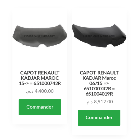
CAPOT RENAULT
CAPOT RENAULT
KADJAR MAROC
KADJAR Maroc
15-> = 651000742R
06/15 =>
651000742R =
د.م.
4,400.00
651004019R
د.م.
8,912.00
Commander
Commander