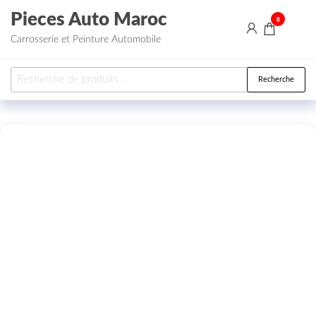
Aller au contenu
Pieces Auto Maroc
0
Carrosserie et Peinture Automobile
Recherche pour :
Recherche