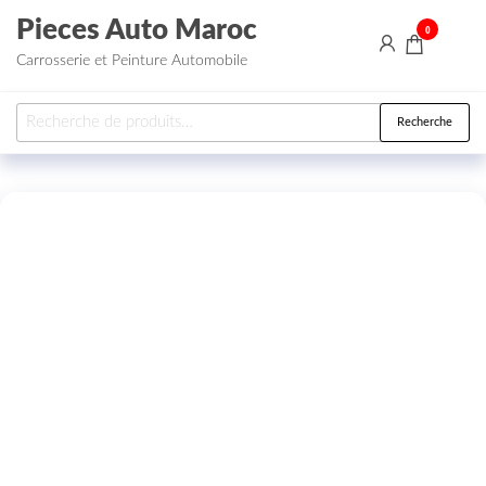
Aller au contenu
Pieces Auto Maroc
0
Carrosserie et Peinture Automobile
Recherche pour :
Recherche