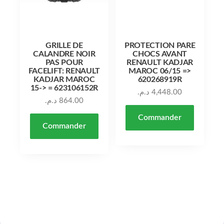
GRILLE DE
PROTECTION PARE
CALANDRE NOIR
CHOCS AVANT
PAS POUR
RENAULT KADJAR
FACELIFT: RENAULT
MAROC 06/15 =>
KADJAR MAROC
620268919R
15-> = 623106152R
د.م.
4,448.00
د.م.
864.00
Commander
Commander