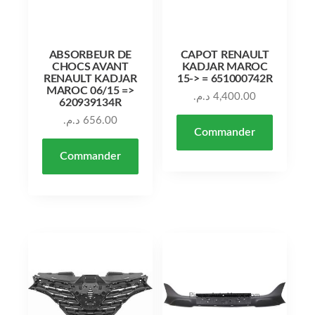
ABSORBEUR DE
CAPOT RENAULT
CHOCS AVANT
KADJAR MAROC
RENAULT KADJAR
15-> = 651000742R
MAROC 06/15 =>
د.م.
4,400.00
620939134R
د.م.
656.00
Commander
Commander