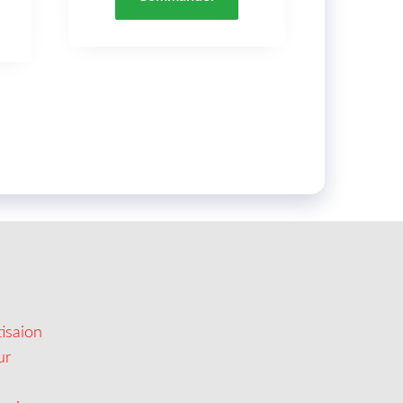
isaion
ur