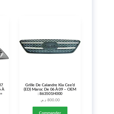
H7
Grille De Calandre Kia Cee’d
6 À
(ED) Maroc De 06 À 09 – OEM
 =
: 863501H000
د.م.
800.00
Commander