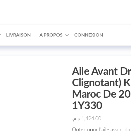
□
LIVRAISON
A PROPOS
CONNEXION
Aile Avant Dr
Clignotant) K
Maroc De 20
1Y330
د.م.
1,424.00
Optez pour l’aile avant dr