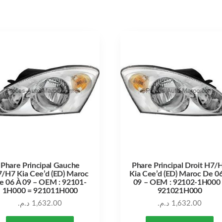
Phare Principal Gauche
Phare Principal Droit H7/
/H7 Kia Cee’d (ED) Maroc
Kia Cee’d (ED) Maroc De 0
e 06 À 09 – OEM : 92101-
09 – OEM : 92102-1H000
1H000 = 921011H000
921021H000
د.م.
1,632.00
د.م.
1,632.00