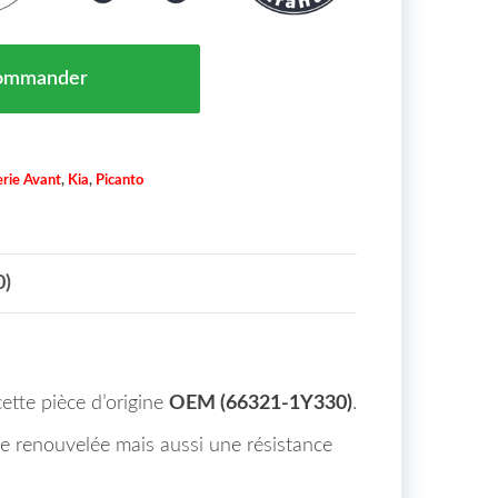
roite (Sans Clignotant) Kia Picanto (TA) Maroc De 2011
ommander
rie Avant
,
Kia
,
Picanto
0)
ette pièce d’origine
OEM (66321-1Y330)
.
ue renouvelée mais aussi une résistance