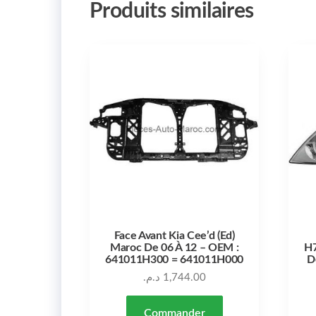
Produits similaires
Face Avant Kia Cee’d (Ed)
Maroc De 06 À 12 – OEM :
H7
641011H300 = 641011H000
D
د.م.
1,744.00
Commander