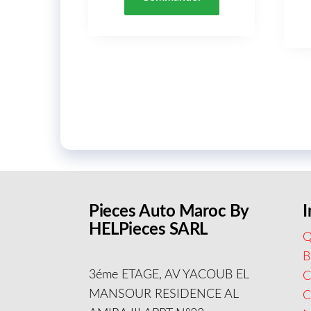
Pieces Auto Maroc By
I
HELPieces SARL
Q
B
3éme ETAGE, AV YACOUB EL
C
MANSOUR RESIDENCE AL