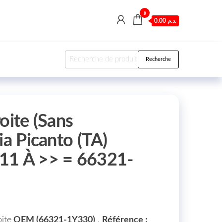
0
0.00 د.م.
Recherche pour :
Recherche
oite (Sans
ia Picanto (TA)
11 À >> = 66321-
oite
OEM (66321-1Y330)
,
Référence :