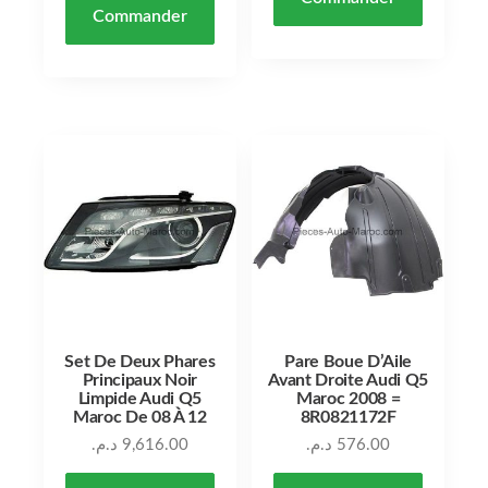
Commander
Set De Deux Phares
Pare Boue D’Aile
Principaux Noir
Avant Droite Audi Q5
Limpide Audi Q5
Maroc 2008 =
Maroc De 08 À 12
8R0821172F
د.م.
9,616.00
د.م.
576.00