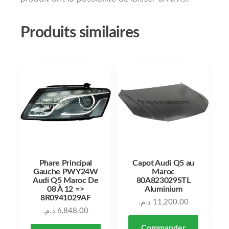
Produits similaires
Phare Principal
Capot Audi Q5 au
Gauche PWY24W
Maroc
Audi Q5 Maroc De
80A823029STL
08 À 12 =>
Aluminium
8R0941029AF
د.م.
11,200.00
د.م.
6,848.00
Commander