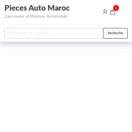
Aller au contenu
Pieces Auto Maroc
0
Carrosserie et Peinture Automobile
Recherche pour :
Recherche