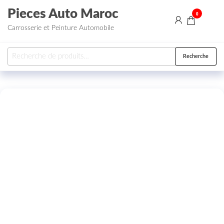
Aller au contenu
Pieces Auto Maroc
0
Carrosserie et Peinture Automobile
Recherche pour :
Recherche