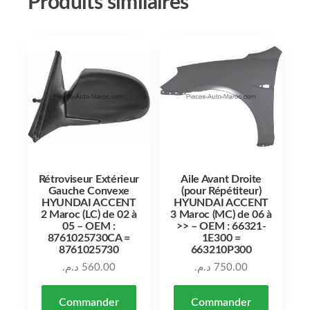
Produits similaires
Rétroviseur Extérieur
Aile Avant Droite
Gauche Convexe
(pour Répétiteur)
HYUNDAI ACCENT
HYUNDAI ACCENT
2 Maroc (LC) de 02 à
3 Maroc (MC) de 06 à
05 – OEM :
>> – OEM : 66321-
8761025730CA =
1E300 =
8761025730
663210P300
د.م.
560.00
د.م.
750.00
Commander
Commander