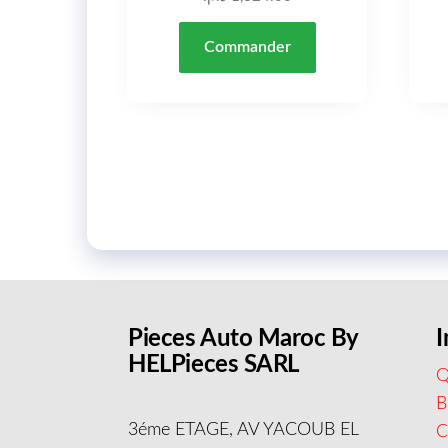
Commander
Pieces Auto Maroc By
I
HELPieces SARL
Q
B
3éme ETAGE, AV YACOUB EL
C