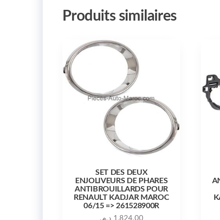
Produits similaires
SET DES DEUX
ENJOLIVEURS DE PHARES
A
ANTIBROUILLARDS POUR
RENAULT KADJAR MAROC
K
06/15 => 261528900R
د.م.
1,824.00