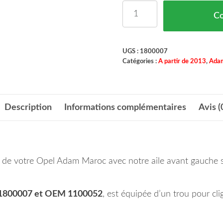
quantité de Aile Avant 
C
UGS :
1800007
Catégories :
A partir de 2013
,
Ada
Description
Informations complémentaires
Avis (
on de votre Opel Adam Maroc avec notre aile avant gauche
 1800007 et OEM 1100052
, est équipée d’un trou pour cli