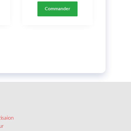
Commander
isaion
ur