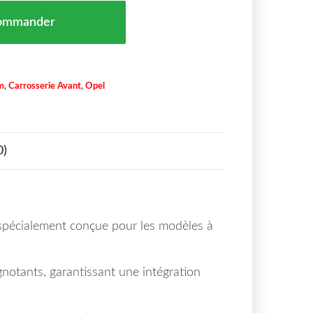
Gauche Avec Trou Pour Clignotants Opel Adam Maroc 13-
ommander
m
,
Carrosserie Avant
,
Opel
0)
 spécialement conçue pour les modèles à
gnotants, garantissant une intégration