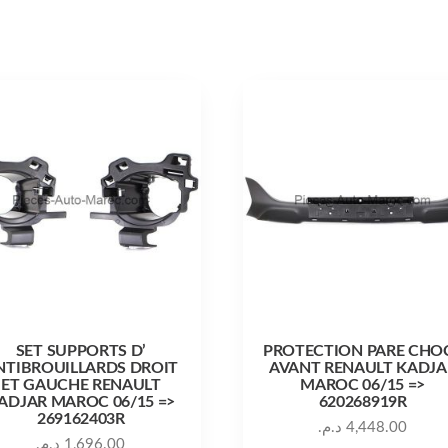
SET SUPPORTS D’
PROTECTION PARE CHO
NTIBROUILLARDS DROIT
AVANT RENAULT KADJA
ET GAUCHE RENAULT
MAROC 06/15 =>
ADJAR MAROC 06/15 =>
620268919R
269162403R
د.م.
4,448.00
د.م.
1,696.00