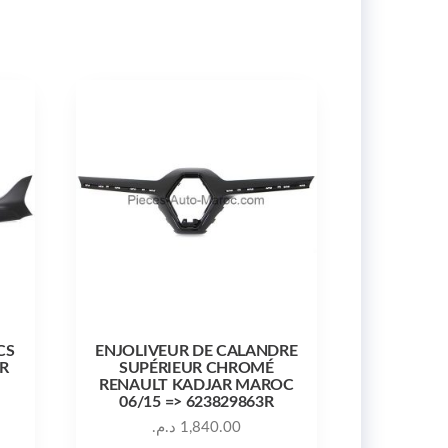
CS
ENJOLIVEUR DE CALANDRE
R
SUPÉRIEUR CHROMÉ
RENAULT KADJAR MAROC
06/15 => 623829863R
د.م.
1,840.00