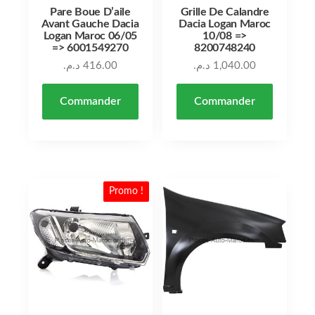
Pare Boue D’aile
Grille De Calandre
Avant Gauche Dacia
Dacia Logan Maroc
Logan Maroc 06/05
10/08 =>
=> 6001549270
8200748240
د.م.
416.00
د.م.
1,040.00
Commander
Commander
Promo !