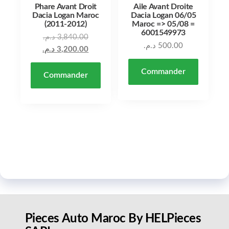
Phare Avant Droit
Aile Avant Droite
Dacia Logan Maroc
Dacia Logan 06/05
(2011-2012)
Maroc => 05/08 =
6001549973
Le prix initial était : 3,840.00 د.م..
د.م.
3,840.00
د.م.
500.00
Le prix actuel est : 3,200.00 د.م..
د.م.
3,200.00
Commander
Commander
Pieces Auto Maroc By HELPieces