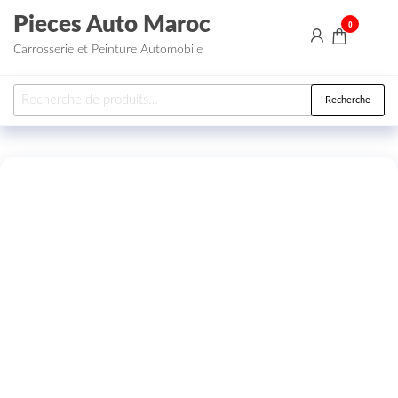
Aller au contenu
Pieces Auto Maroc
0
Carrosserie et Peinture Automobile
Recherche pour :
Recherche