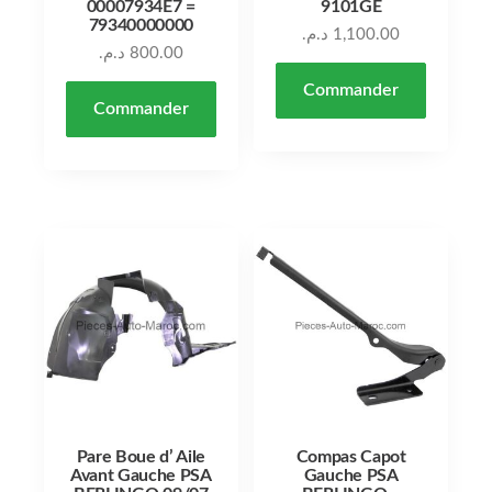
00007934E7 =
9101GE
79340000000
د.م.
1,100.00
د.م.
800.00
Commander
Commander
Pare Boue d’ Aile
Compas Capot
Avant Gauche PSA
Gauche PSA