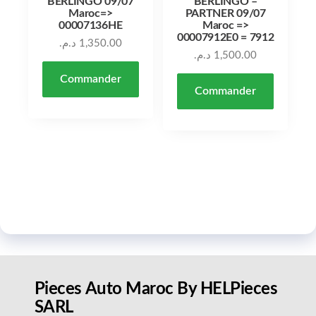
BERLINGO 09/07
BERLINGO –
Maroc=>
PARTNER 09/07
00007136HE
Maroc =>
00007912E0 = 7912
د.م.
1,350.00
د.م.
1,500.00
Commander
Commander
Pieces Auto Maroc By HELPieces
SARL