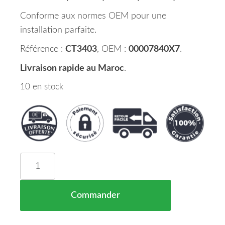
Conforme aux normes OEM pour une
installation parfaite.
Référence :
CT3403
, OEM :
00007840X7
.
Livraison rapide au Maroc
.
10 en stock
quantité de Aile Avant Gauche CITROEN C3 Maro
Commander