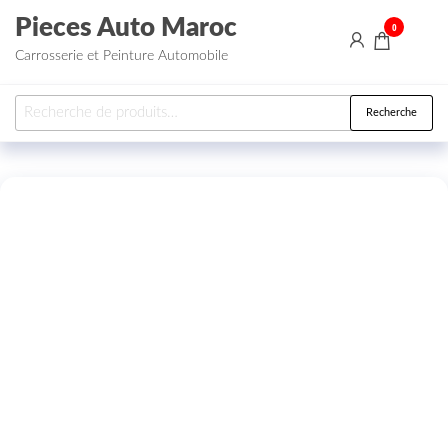
Aller au contenu
Pieces Auto Maroc
0
Carrosserie et Peinture Automobile
Recherche pour :
Recherche