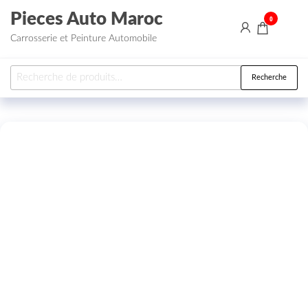
Aller au contenu
Pieces Auto Maroc
0
Carrosserie et Peinture Automobile
Recherche pour :
Recherche