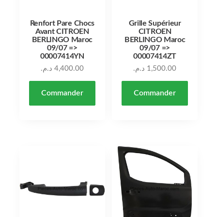
Renfort Pare Chocs
Grille Supérieur
Avant CITROEN
CITROEN
BERLINGO Maroc
BERLINGO Maroc
09/07 =>
09/07 =>
00007414YN
00007414ZT
د.م.
4,400.00
د.م.
1,500.00
Commander
Commander