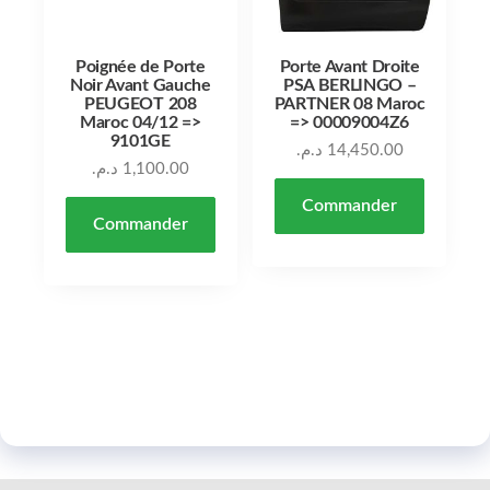
Poignée de Porte
Porte Avant Droite
Noir Avant Gauche
PSA BERLINGO –
PEUGEOT 208
PARTNER 08 Maroc
Maroc 04/12 =>
=> 00009004Z6
9101GE
د.م.
14,450.00
د.م.
1,100.00
Commander
Commander