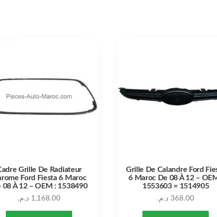
adre Grille De Radiateur
Grille De Calandre Ford Fie
rome Ford Fiesta 6 Maroc
6 Maroc De 08 À 12 – OEM
 08 À 12 – OEM : 1538490
1553603 = 1514905
د.م.
1,168.00
د.م.
368.00