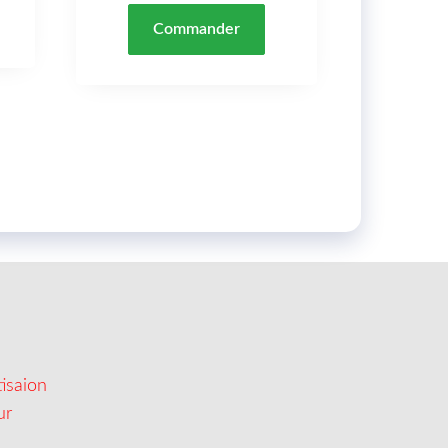
Commander
isaion
ur