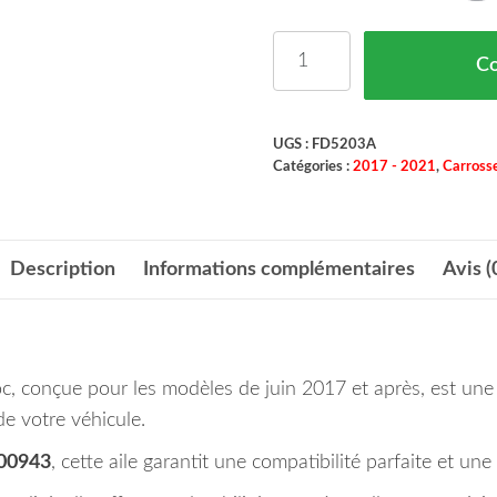
quantité de Aile Avant G
C
UGS :
FD5203A
Catégories :
2017 - 2021
,
Carrosse
Description
Informations complémentaires
Avis (
oc, conçue pour les modèles de juin 2017 et après, est une
de votre véhicule.
00943
, cette aile garantit une compatibilité parfaite et une i