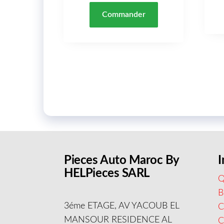
Commander
Pieces Auto Maroc By
I
HELPieces SARL
Q
B
3éme ETAGE, AV YACOUB EL
C
MANSOUR RESIDENCE AL