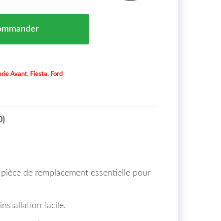
auche Ford Fiesta Maroc 06/17 = 2400943
ommander
rie Avant
,
Fiesta
,
Ford
0)
 pièce de remplacement essentielle pour
nstallation facile.