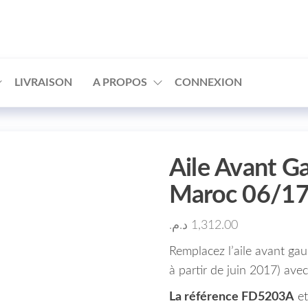
□
LIVRAISON
A PROPOS
CONNEXION
Aile Avant G
Maroc 06/17
د.م.
1,312.00
Remplacez l’aile avant ga
à partir de juin 2017) avec
La référence FD5203A
et