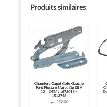
Produits similaires
Charniere Capot Cote Gauche
C
Ford Fiesta 6 Maroc De 08 À
Ch
12 – OEM : 1673016 =
De
1513748
د.م.
352.00