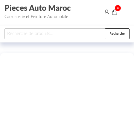
Aller au contenu
Pieces Auto Maroc
0
Carrosserie et Peinture Automobile
Recherche pour :
Recherche