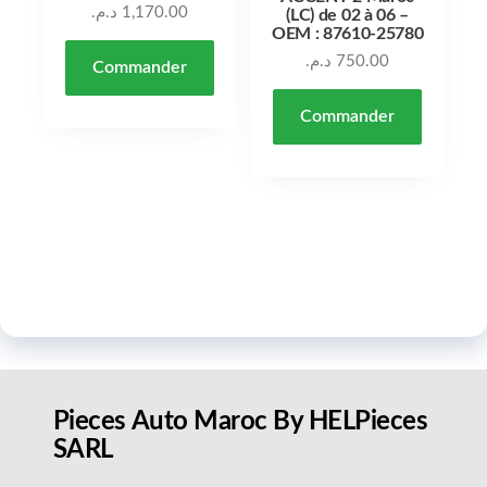
د.م.
1,170.00
(LC) de 02 à 06 –
OEM : 87610-25780
د.م.
750.00
Commander
Commander
Pieces Auto Maroc By HELPieces
SARL