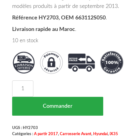
modèles produits à partir de septembre 2013.
Référence HY2703, OEM
663112S050
.
Livraison rapide au Maroc
.
10 en stock
quantité de Aile Avant Gauche HYUNDAI IX35 Ma
Commander
UGS :
HY2703
Catégories :
A partir 2017
,
Carrosserie Avant
,
Hyundai
,
iX35