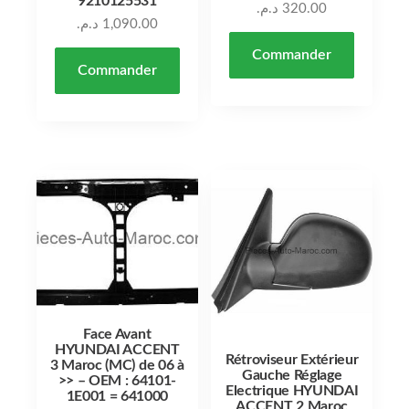
9210125531
د.م.
320.00
د.م.
1,090.00
Commander
Commander
Face Avant
HYUNDAI ACCENT
Rétroviseur Extérieur
3 Maroc (MC) de 06 à
Gauche Réglage
>> – OEM : 64101-
Electrique HYUNDAI
1E001 = 641000
ACCENT 2 Maroc