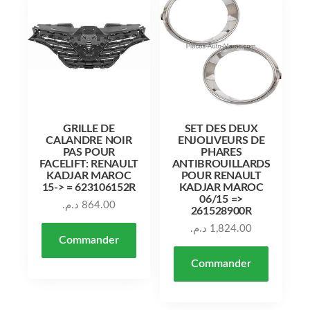
GRILLE DE
SET DES DEUX
CALANDRE NOIR
ENJOLIVEURS DE
PAS POUR
PHARES
FACELIFT: RENAULT
ANTIBROUILLARDS
KADJAR MAROC
POUR RENAULT
15-> = 623106152R
KADJAR MAROC
06/15 =>
د.م.
864.00
261528900R
د.م.
1,824.00
Commander
Commander