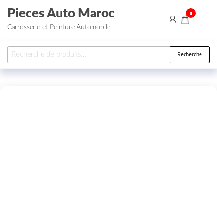
Aller au contenu
Pieces Auto Maroc
0
Carrosserie et Peinture Automobile
Recherche pour :
Recherche