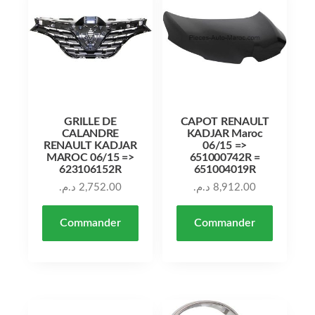
GRILLE DE
CAPOT RENAULT
CALANDRE
KADJAR Maroc
RENAULT KADJAR
06/15 =>
MAROC 06/15 =>
651000742R =
623106152R
651004019R
د.م.
2,752.00
د.م.
8,912.00
Commander
Commander