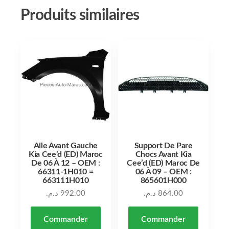
Produits similaires
Aile Avant Gauche
Support De Pare
Kia Cee’d (ED) Maroc
Chocs Avant Kia
De 06 À 12 – OEM :
Cee’d (ED) Maroc De
66311-1H010 =
06 À 09 – OEM :
663111H010
865601H000
د.م.
992.00
د.م.
864.00
Commander
Commander