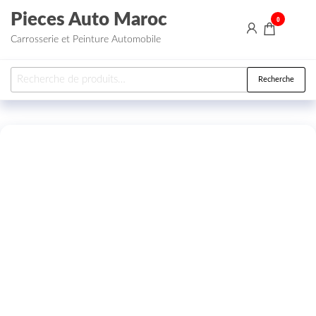
Aller au contenu
Pieces Auto Maroc
0
Carrosserie et Peinture Automobile
Recherche pour :
Recherche