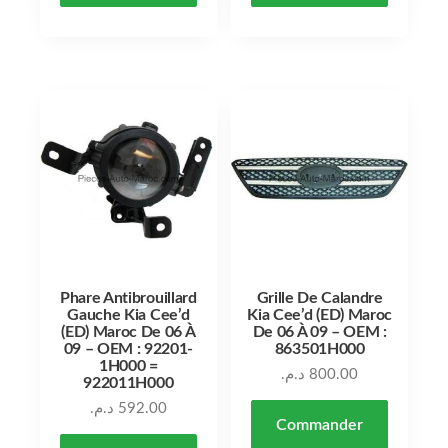
Phare Antibrouillard
Grille De Calandre
Gauche Kia Cee’d
Kia Cee’d (ED) Maroc
(ED) Maroc De 06 À
De 06 À 09 – OEM :
09 – OEM : 92201-
863501H000
1H000 =
د.م.
800.00
922011H000
د.م.
592.00
Commander