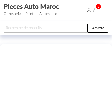
Aller au contenu
Pieces Auto Maroc
0
Carrosserie et Peinture Automobile
Recherche pour :
Recherche