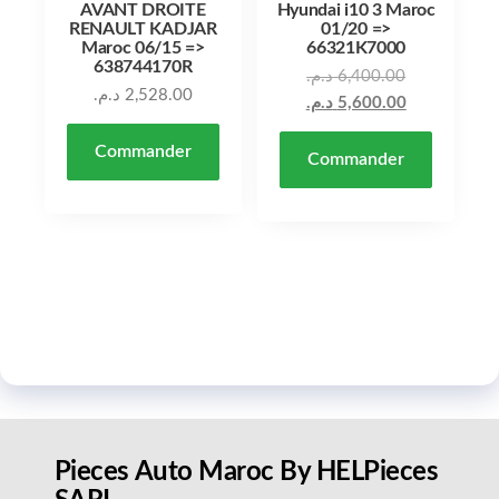
AVANT DROITE
Hyundai i10 3 Maroc
RENAULT KADJAR
01/20 =>
Maroc 06/15 =>
66321K7000
638744170R
د.م.
6,400.00
د.م.
2,528.00
د.م.
5,600.00
Commander
Commander
Pieces Auto Maroc By HELPieces