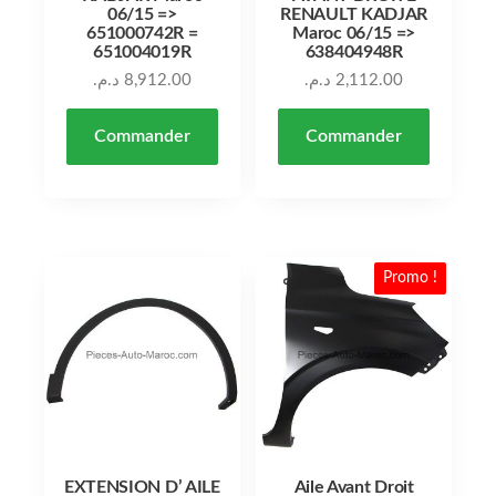
06/15 =>
RENAULT KADJAR
651000742R =
Maroc 06/15 =>
651004019R
638404948R
د.م.
8,912.00
د.م.
2,112.00
Commander
Commander
Promo !
EXTENSION D’ AILE
Aile Avant Droit