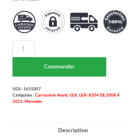
quantité de Aile Avant Gauche Mercedes GLK (X2
Commander
UGS :
1655007
Catégories :
Carrosserie Avant
,
GLK
,
GLK-X204 DE 2008 À
2012
,
Mercedes
Description