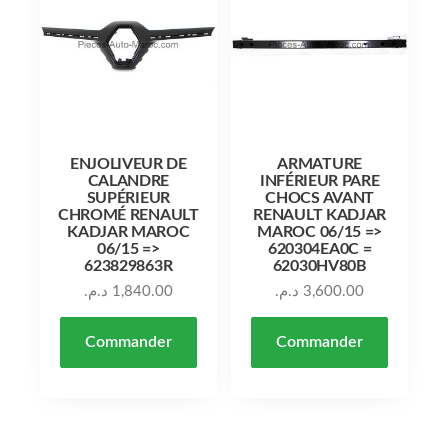
ENJOLIVEUR DE
ARMATURE
CALANDRE
INFÉRIEUR PARE
SUPÉRIEUR
CHOCS AVANT
CHROMÉ RENAULT
RENAULT KADJAR
KADJAR MAROC
MAROC 06/15 =>
06/15 =>
620304EA0C =
623829863R
62030HV80B
د.م.
1,840.00
د.م.
3,600.00
Commander
Commander