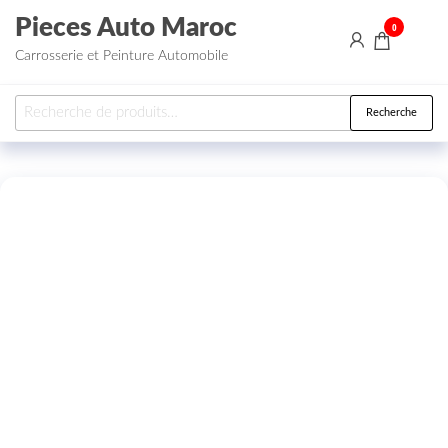
Aller au contenu
Pieces Auto Maroc
0
Carrosserie et Peinture Automobile
Recherche pour :
Recherche