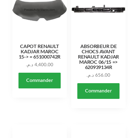
CAPOT RENAULT
ABSORBEUR DE
KADJAR MAROC
CHOCS AVANT
15-> = 651000742R
RENAULT KADJAR
MAROC 06/15 =>
د.م.
4,400.00
620939134R
د.م.
656.00
Commander
Commander