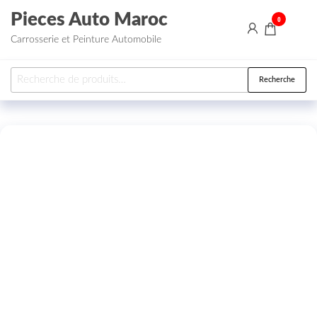
Aller au contenu
Pieces Auto Maroc
0
Carrosserie et Peinture Automobile
Recherche pour :
Recherche