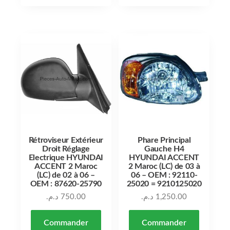
Rétroviseur Extérieur
Phare Principal
Droit Réglage
Gauche H4
Electrique HYUNDAI
HYUNDAI ACCENT
ACCENT 2 Maroc
2 Maroc (LC) de 03 à
(LC) de 02 à 06 –
06 – OEM : 92110-
OEM : 87620-25790
25020 = 9210125020
د.م.
750.00
د.م.
1,250.00
Commander
Commander