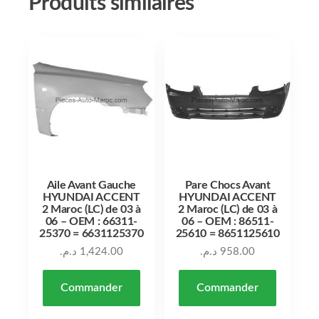
Produits similaires
Aile Avant Gauche
Pare Chocs Avant
HYUNDAI ACCENT
HYUNDAI ACCENT
2 Maroc (LC) de 03 à
2 Maroc (LC) de 03 à
06 – OEM : 66311-
06 – OEM : 86511-
25370 = 6631125370
25610 = 8651125610
د.م.
1,424.00
د.م.
958.00
Commander
Commander