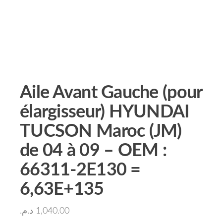
Aile Avant Gauche (pour
élargisseur) HYUNDAI
TUCSON Maroc (JM)
de 04 à 09 – OEM :
66311-2E130 =
6,63E+135
د.م.
1,040.00