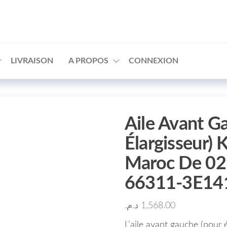
□
LIVRAISON
A PROPOS
CONNEXION
Aile Avant G
Élargisseur) 
Maroc De 02
66311-3E141
د.م.
1,568.00
L’aile avant gauche (pour 