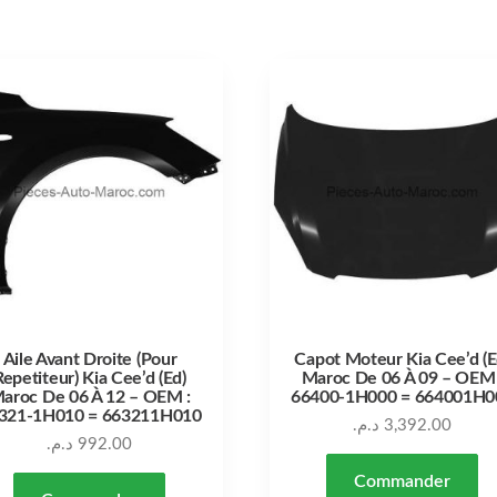
Aile Avant Droite (Pour
Capot Moteur Kia Cee’d (E
Repetiteur) Kia Cee’d (Ed)
Maroc De 06 À 09 – OEM 
aroc De 06 À 12 – OEM :
66400-1H000 = 664001H0
321-1H010 = 663211H010
د.م.
3,392.00
د.م.
992.00
Commander