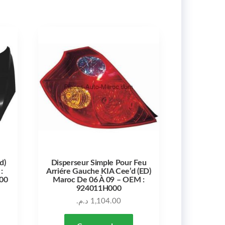
d)
Disperseur Simple Pour Feu
:
Arriére Gauche KIA Cee’d (ED)
00
Maroc De 06 À 09 – OEM :
924011H000
د.م.
1,104.00