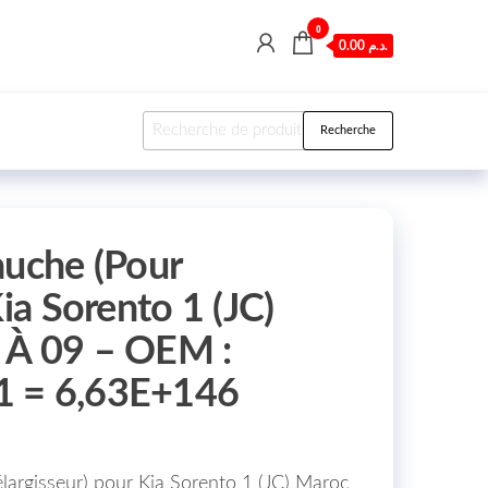
0
0.00 د.م.
Recherche pour :
Recherche
auche (Pour
Kia Sorento 1 (JC)
 À 09 – OEM :
 = 6,63E+146
élargisseur) pour Kia Sorento 1 (JC) Maroc