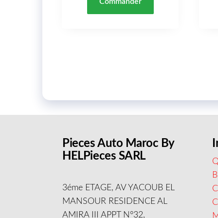
Commander
Pieces Auto Maroc By
I
HELPieces SARL
Q
B
3éme ETAGE, AV YACOUB EL
C
MANSOUR RESIDENCE AL
AMIRA III APPT N°32,
M