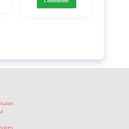
Commander
isaion
ur
soires