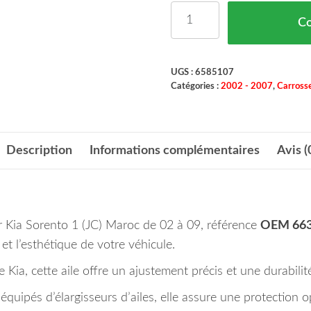
quantité de Aile Avant G
C
UGS :
6585107
Catégories :
2002 - 2007
,
Carrosse
Description
Informations complémentaires
Avis (
ur Kia Sorento 1 (JC) Maroc de 02 à 09, référence
OEM 663
 et l’esthétique de votre véhicule.
Kia, cette aile offre un ajustement précis et une durabilit
uipés d’élargisseurs d’ailes, elle assure une protection o