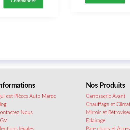
Commander
nformations
Nos Produits
ui est Pièces Auto Maroc
Carrosserie Avant
log
Chauffage et Climat
ontactez Nous
Mirroir et Rétrovise
CGV
Eclairage
entions légales
Pare chocs et Acces