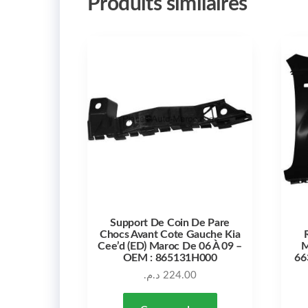
Produits similaires
Support De Coin De Pare
Chocs Avant Cote Gauche Kia
Cee’d (ED) Maroc De 06 À 09 –
M
OEM : 865131H000
66
د.م.
224.00