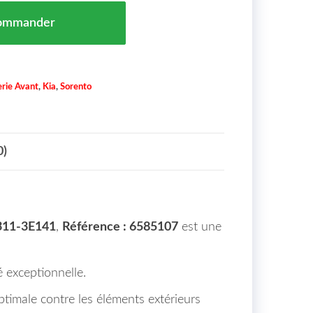
auche (Pour Élargisseur) Kia Sorento 1 (JC) Maroc De 0
ommander
rie Avant
,
Kia
,
Sorento
0)
11-3E141
,
Référence : 6585107
est une
é exceptionnelle.
ptimale contre les éléments extérieurs