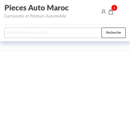
Aller au contenu
Pieces Auto Maroc
0
Carrosserie et Peinture Automobile
Recherche pour :
Recherche