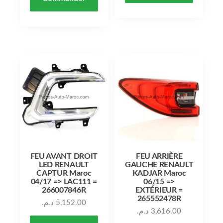
FEU AVANT DROIT
FEU ARRIÈRE
LED RENAULT
GAUCHE RENAULT
CAPTUR Maroc
KADJAR Maroc
04/17 => LAC111 =
06/15 =>
266007846R
EXTÉRIEUR =
265552478R
د.م.
5,152.00
د.م.
3,616.00