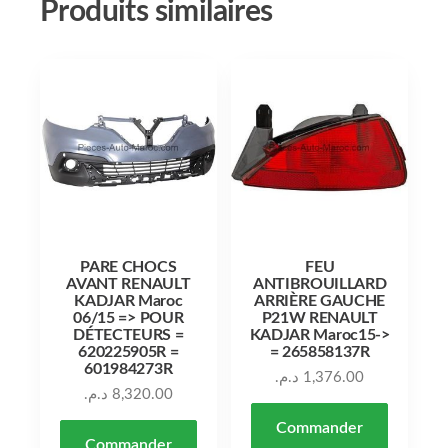
Produits similaires
PARE CHOCS
FEU
AVANT RENAULT
ANTIBROUILLARD
KADJAR Maroc
ARRIÈRE GAUCHE
06/15 => POUR
P21W RENAULT
DÉTECTEURS =
KADJAR Maroc15->
620225905R =
= 265858137R
601984273R
د.م.
1,376.00
د.م.
8,320.00
Commander
Commander