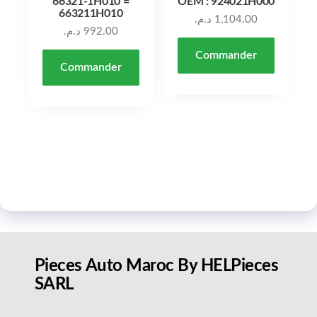
66321-1H010 =
OEM : 924021H000
663211H010
د.م.
1,104.00
د.م.
992.00
Commander
Commander
Pieces Auto Maroc By HELPieces
SARL