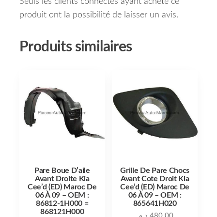
Seuls les clients connectés ayant acheté ce
produit ont la possibilité de laisser un avis.
Produits similaires
Pare Boue D’aile
Grille De Pare Chocs
Avant Droite Kia
Avant Cote Droit Kia
Cee’d (ED) Maroc De
Cee’d (ED) Maroc De
06 À 09 – OEM :
06 À 09 – OEM :
86812-1H000 =
865641H020
868121H000
د.م.
480.00