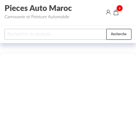
Aller au contenu
Pieces Auto Maroc
0
Carrosserie et Peinture Automobile
Recherche pour :
Recherche