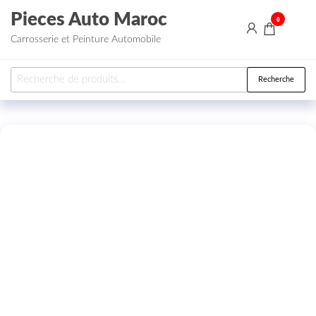
Aller au contenu
Pieces Auto Maroc
0
Carrosserie et Peinture Automobile
Recherche pour :
Recherche