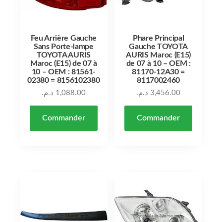
Feu Arrière Gauche
Phare Principal
Sans Porte-lampe
Gauche TOYOTA
TOYOTA AURIS
AURIS Maroc (E15)
Maroc (E15) de 07 à
de 07 à 10 – OEM :
10 – OEM : 81561-
81170-12A30 =
02380 = 8156102380
8117002460
د.م.
1,088.00
د.م.
3,456.00
Commander
Commander