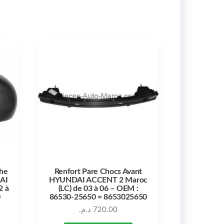
che
Renfort Pare Chocs Avant
DAI
HYUNDAI ACCENT 2 Maroc
2 à
(LC) de 03 à 06 – OEM :
0
86530-25650 = 8653025650
د.م.
720.00