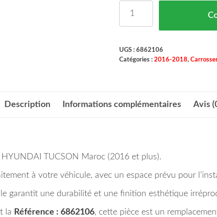
quantité de Aile Droit A
C
UGS :
6862106
Catégories :
2016-2018
,
Carrosser
Description
Informations complémentaires
Avis (
pour HYUNDAI TUCSON Maroc (2016 et plus).
itement à votre véhicule, avec un espace prévu pour l’insta
e garantit une durabilité et une finition esthétique irrépro
t la
Référence : 6862106
, cette pièce est un remplacement