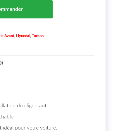
vec Trou pour Clignotants Hyundai Tucson Maroc 16-> =
ommander
ie Avant
,
Hyundai
,
Tucson
0)
llation du clignotant.
chable.
 idéal pour votre voiture.