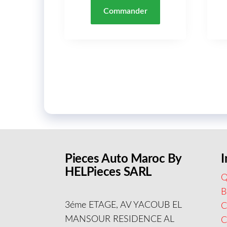
Commander
Pieces Auto Maroc By
I
HELPieces SARL
Q
B
3éme ETAGE, AV YACOUB EL
C
MANSOUR RESIDENCE AL