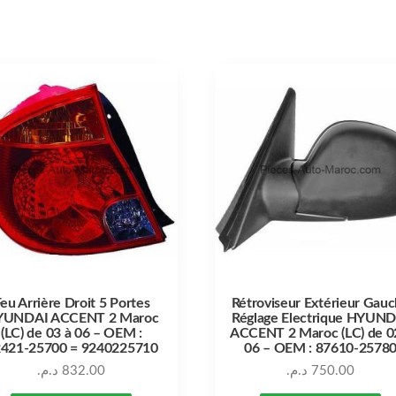
eu Arrière Droit 5 Portes
Rétroviseur Extérieur Gau
YUNDAI ACCENT 2 Maroc
Réglage Electrique HYUN
(LC) de 03 à 06 – OEM :
ACCENT 2 Maroc (LC) de 0
421-25700 = 9240225710
06 – OEM : 87610-2578
د.م.
832.00
د.م.
750.00