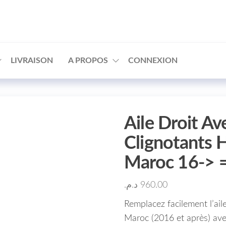
□
LIVRAISON
A PROPOS
CONNEXION
Aile Droit Av
Clignotants 
Maroc 16-> 
د.م.
960.00
Remplacez facilement l’a
Maroc (2016 et après) ave