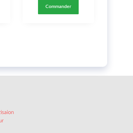
Commander
isaion
ur