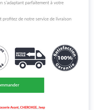
en s’adaptant parfaitement à votre
rofitez de notre service de livraison
 Acier Jeep Cherokee Maroc 19-> = K68292515AA
ommander
osserie Avant
,
CHEROKEE
,
Jeep