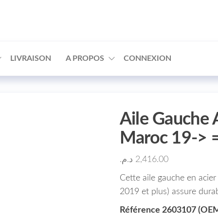
□
LIVRAISON
A PROPOS
CONNEXION
Aile Gauche 
Maroc 19->
د.م.
2,416.00
Cette aile gauche en acie
2019 et plus) assure durabil
Référence 2603107 (OE