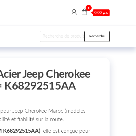
0
0.00 د.م.
Recherche pour :
Recherche
Acier Jeep Cherokee
 = K68292515AA
r pour Jeep Cherokee Maroc (modèles
ité et fiabilité sur la route.
M K68292515AA)
, elle est conçue pour