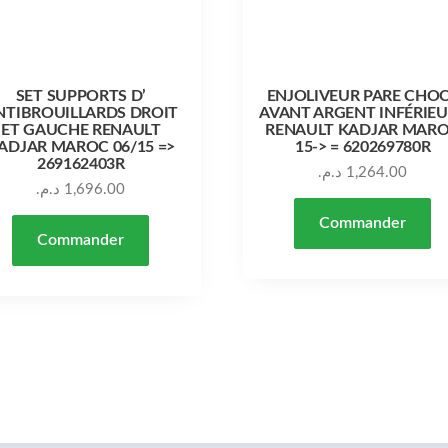
SET SUPPORTS D’
ENJOLIVEUR PARE CHO
NTIBROUILLARDS DROIT
AVANT ARGENT INFÉRIE
ET GAUCHE RENAULT
RENAULT KADJAR MAR
ADJAR MAROC 06/15 =>
15-> = 620269780R
269162403R
د.م.
1,264.00
د.م.
1,696.00
Commander
Commander