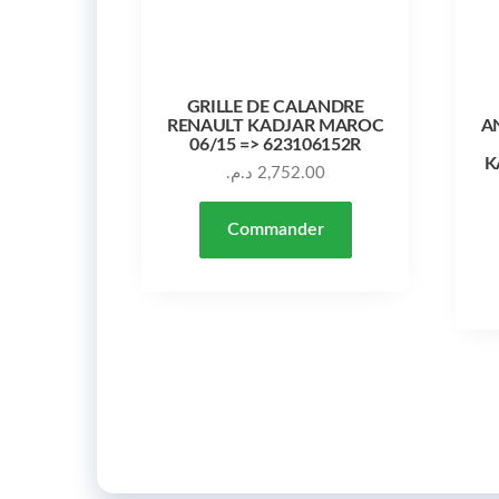
GRILLE DE CALANDRE
RENAULT KADJAR MAROC
A
06/15 => 623106152R
K
د.م.
2,752.00
Commander