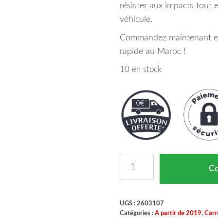
résister aux impacts tout 
véhicule.
Commandez maintenant et p
rapide au Maroc !
10 en stock
quantité de Aile Gauche
C
UGS :
2603107
Catégories :
A partir de 2019
,
Carr