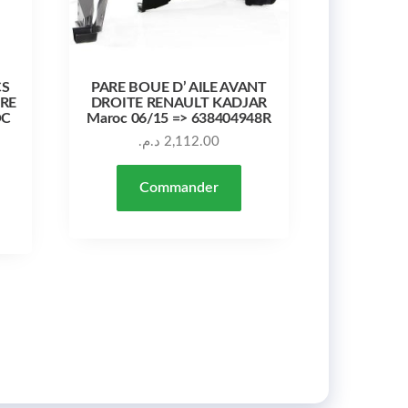
CS
PARE BOUE D’ AILE AVANT
URE
DROITE RENAULT KADJAR
OC
Maroc 06/15 => 638404948R
د.م.
2,112.00
Commander