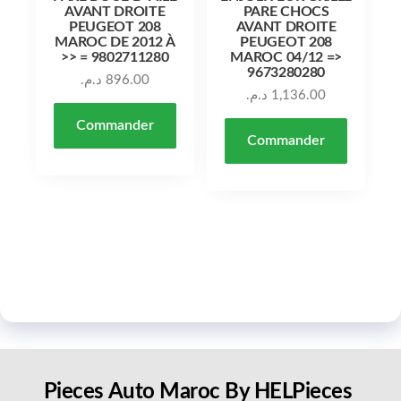
AVANT DROITE
PARE CHOCS
PEUGEOT 208
AVANT DROITE
MAROC DE 2012 À
PEUGEOT 208
>> = 9802711280
MAROC 04/12 =>
9673280280
د.م.
896.00
د.م.
1,136.00
Commander
Commander
Pieces Auto Maroc By HELPieces