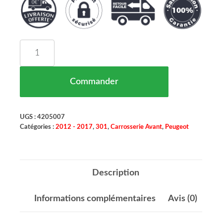
quantité de Aile Gauche Avec Trou Pour Clignota
Commander
UGS :
4205007
Catégories :
2012 - 2017
,
301
,
Carrosserie Avant
,
Peugeot
Description
Informations complémentaires
Avis (0)