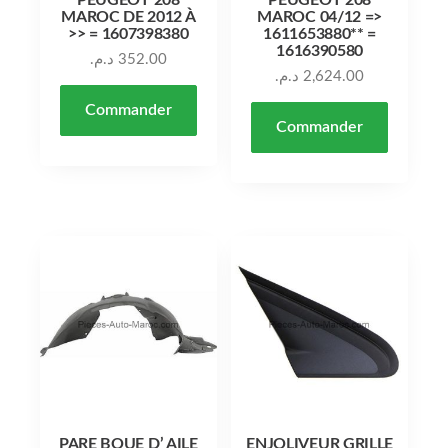
MAROC DE 2012 À
MAROC 04/12 =>
>> = 1607398380
1611653880** =
1616390580
د.م.
352.00
د.م.
2,624.00
Commander
Commander
PARE BOUE D’ AILE
ENJOLIVEUR GRILLE