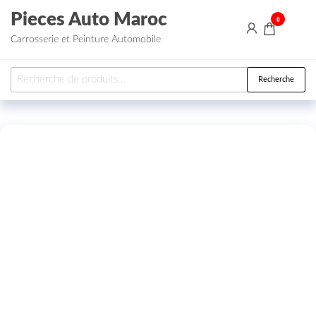
Aller au contenu
Pieces Auto Maroc
0
Carrosserie et Peinture Automobile
Recherche pour :
Recherche